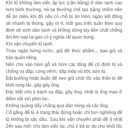
Khi tủ không làm việc áp lực (cân bằng) ở dàn lạnh cao
hơn bình thường, nó lại thường chế tạo bằng nhôm nên
dễ ăn mòn, khi đó nếu có chỗ bị ăn mòn, ngăn kết đông
sẽ nhanh bị thủng, gây rò rỉ, mất gas.Việc tuân theo quy
định vệ sinh dàn lạnh và không dùng tùy tiện chất chống
ẩm khi nạp lại gas có ý nghĩa rất quan trọng.
Khi vận chuyển tủ lạnh.
Tháo ngăn hứng nước, giá đỡ thực phẩm,... bao gói và
bảo quản riêng.
Nên cho vào hòm gỗ và hòm các tông để cố định tủ và
chống va đập, cong vênh, dập móp và tróc sơn tủ.
Bắt bulông hoặc buộc để neo giữ chặt lốc vào thân tủ để
khỏi rung lắc, gây gãy ống.
Đặc biệt chú ý tránh va đập, gãy ống, nhất là ống mao ở
điềm nối với phin lọc.
Không quàng dây chằng qua dàn nóng và các ống.
Cố gắng để tủ ở trạng thái đứng hoặc chỉ hơi nghiêng để
tủ không bị sặc dầu. Sau khi vận chuyển phải để ít nhất
24h sau mới cho làm việc lại, chú ý trả tự do cho khối lốc