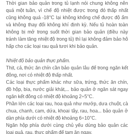
Thời gian bảo quản trong tủ lạnh nói chung không nên
quá một tuần, vì chế độ nhiệt được trong đó thấp nhất
cũng không quá -18°C lại không khống chế được độ ẩm
và không thay đổi không khí định kỳ. Nếu tủ hoàn toàn
không bị mở trong suốt thời gian bảo quản (điều này
tránh làm tăng nhiệt độ trong tủ) thì lại không đảm bảo hô
hấp cho các loại rau quả tươi khi bảo quản.
Nhiệt độ bảo quản thực phẩm.
Thịt, cá, thức ăn chín cần bảo quản lâu để trong ngăn kết
đông, nơi có nhiệt độ thấp nhất.
Các loại thực phẩm khác như sữa, trứng, thức ăn chín,
đồ hộp, bia, nước giải khát,... bảo quản ở ngăn sát ngay
ngăn kết đông có nhiệt độ khoảng 2÷5°C.
Phần lớn các loại rau, hoa quả như mướp, dưa chuột, cà
chua, chanh, cam, dứa, khoai tây, rau, hoa... bảo quản ở
dàn phía dưới có nhiệt độ khoảng 6÷10°C.
Ngăn hộp phía dưới cùng chủ yếu dùng bảo quản các
loại quả, rau, thực phẩm để tạm ăn ngay.