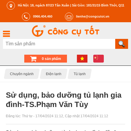
Hà Nội: 18, ngách 87/23 Tân Xuân | Sài Gòn: 181/31/15 Bình Thới, Q11
0966.404.460
lienhe@congcutot.vn
0 sản phẩm
Chuyên ngành
Điện lạnh
Tủ lạnh
Sử dụng, bảo dưỡng tủ lạnh gia
đình-TS.Phạm Văn Tùy
Đăng lúc:
Thứ tư - 17/04/2024 11:12
, Cập nhật
17/04/2024 11:12