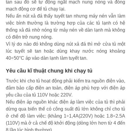
tan sau đó sẽ tự động ngắt mạch nung nóng và đóng
mạch động cơ để tủ chạy lại.
Nếu ấn nút xả đá thấy tuyết tan nhưng máy nén vẫn làm
việc bình thường là trường hợp của các tủ lạnh có hệ
thống xả đá nhờ nóng từ máy nén về dàn lạnh mà không
có điện trở nung nóng.
Vì lý do nào đó không dùng nút xả đá thì mở cửa tủ một
lúc tuyết sẽ tan hoặc dùng khay nước nóng khoảng
40÷50°C áp vào dàn lạnh làm tuyết tan.
Yêu cầu kĩ thuật chung khi chạy tủ
Trước khi cho tủ hoạt động phải kiểm tra nguồn điện vào,
đảm bảo cấp điện an toàn, điện áp phù hợp với điện áp
yêu cầu của tủ 110V hoặc 220V.
Nếu điện áp nguồn khác điện áp làm việc của tủ thì phải
dừng qua biến thế có công suất đủ lớn không chỉ cho tủ
ở chế độ làm việc: (khảng 1÷1,4A(220V) hoặc 1.8÷2.5A
(110V) mà ở cả chế độ khởi động (dòng lớn hơn từ 4 đến
8 lần lúc bình thường).