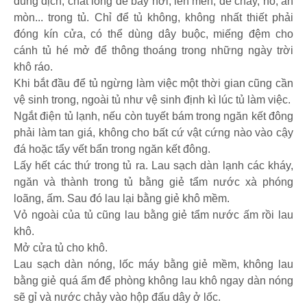
dung dịch, chất lỏng dễ bay hơi, lên men, dễ cháy, nổ, ăn
mòn... trong tủ. Chỉ để tủ không, không nhất thiết phải
đóng kín cửa, có thể dùng dây buộc, miếng đệm cho
cánh tủ hé mở để thông thoáng trong những ngày trời
khô ráo.
Khi bắt đầu để tủ ngừng làm việc một thời gian cũng cần
vệ sinh trong, ngoài tủ như vệ sinh định kì lúc tủ làm việc.
Ngắt điện tủ lạnh, nếu còn tuyết bám trong ngăn kết đông
phải làm tan giá, không cho bất cứ vật cứng nào vào cậy
đá hoặc tẩy vết bẩn trong ngăn kết đông.
Lấy hết các thứ trong tủ ra. Lau sạch dàn lạnh các kháy,
ngăn và thành trong tủ bằng giẻ tẩm nước xà phóng
loãng, ấm. Sau đó lau lại bằng giẻ khô mềm.
Vỏ ngoài của tủ cũng lau bằng giẻ tẩm nước ấm rồi lau
khô.
Mở cửa tủ cho khô.
Lau sạch dàn nóng, lốc máy bằng giẻ mềm, không lau
bằng giẻ quá ẩm để phòng không lau khô ngay dàn nóng
sẽ gỉ và nước chảy vào hộp đấu dây ở lốc.