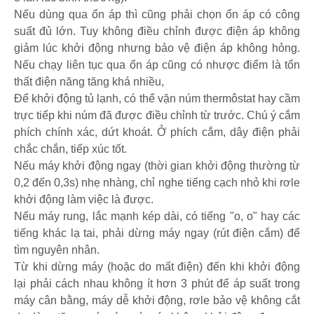
Nếu dùng qua ổn áp thì cũng phải chọn ổn áp có công
suất đủ lớn. Tuy không điều chỉnh được điện áp không
giảm lúc khởi động nhưng bảo vệ điện áp không hỏng.
Nếu chạy liên tục qua ổn áp cũng có nhược điểm là tổn
thất điện năng tăng khá nhiều,
Để khởi động tủ lạnh, có thể vặn núm thermôstat hay cầm
trực tiếp khi núm đã được điều chỉnh từ trước. Chú ý cắm
phích chính xác, dứt khoát. Ở phích cắm, dây điện phải
chắc chắn, tiếp xúc tốt.
Nếu máy khởi động ngay (thời gian khởi động thường từ
0,2 đến 0,3s) nhẹ nhàng, chỉ nghe tiếng cạch nhỏ khi rơle
khởi động làm việc là được.
Nếu máy rung, lắc mạnh kép dài, có tiếng "o, o" hay các
tiếng khác lạ tai, phải dừng máy ngay (rút điện cắm) để
tìm nguyên nhân.
Từ khi dừng máy (hoặc do mất điện) đến khi khởi động
lại phải cách nhau không ít hơn 3 phút để áp suất trong
máy cân bằng, máy dễ khởi động, rơle bảo vệ không cắt