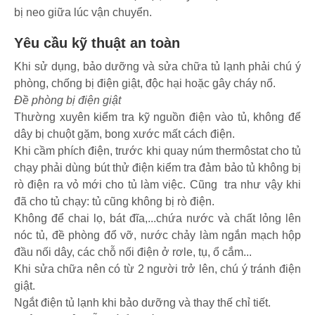
bị neo giữa lúc vận chuyển.
Yêu cầu kỹ thuật an toàn
Khi sử dụng, bảo dưỡng và sửa chữa tủ lạnh phải chú ý
phòng, chống bị điện giật, độc hại hoặc gây cháy nổ.
Đề phòng bị điện giật
Thường xuyên kiểm tra kỹ nguồn điện vào tủ, không để
dây bị chuột gặm, bong xước mất cách điện.
Khi cầm phích điện, trước khi quay núm thermôstat cho tủ
chạy phải dùng bút thử điện kiểm tra đảm bảo tủ không bị
rò điện ra vỏ mới cho tủ làm việc. Cũng tra như vậy khi
đã cho tủ chạy: tủ cũng không bị rò điện.
Không để chai lọ, bát đĩa,...chứa nước và chất lỏng lên
nóc tủ, đề phòng đổ vỡ, nước chảy làm ngắn mạch hộp
đầu nối dây, các chỗ nối điện ở rơle, tụ, ổ cắm...
Khi sửa chữa nên có từ 2 người trở lên, chú ý tránh điện
giật.
Ngắt điện tủ lạnh khi bảo dưỡng và thay thế chỉ tiết.