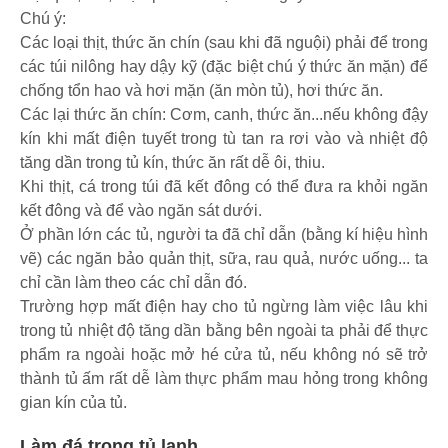
Chú ý:
Các loại thịt, thức ăn chín (sau khi đã nguội) phải để trong
các túi nilông hay dậy kỹ (đặc biệt chú ý thức ăn mặn) để
chống tổn hao và hơi mặn (ăn mòn tủ), hơi thức ăn.
Các lại thức ăn chín: Cơm, canh, thức ăn...nếu không đậy
kín khi mất điện tuyết trong tù tan ra rơi vào và nhiệt độ
tăng dần trong tủ kín, thức ăn rất dễ ôi, thiu.
Khi thịt, cá trong túi đã kết đông có thể đưa ra khỏi ngăn
kết đông và để vào ngăn sát dưới.
Ở phần lớn các tủ, người ta đã chỉ dẫn (bằng kí hiệu hình
vẽ) các ngăn bảo quản thịt, sữa, rau quả, nước uống... ta
chỉ cần làm theo các chỉ dẫn đó.
Trường hợp mất điện hay cho tủ ngừng làm việc lâu khi
trong tủ nhiệt độ tăng dần bằng bên ngoài ta phải để thực
phẩm ra ngoài hoặc mở hé cửa tủ, nếu không nó sẽ trở
thành tủ ấm rất dễ làm thực phẩm mau hỏng trong không
gian kín của tủ.
Làm đá trong tủ lạnh