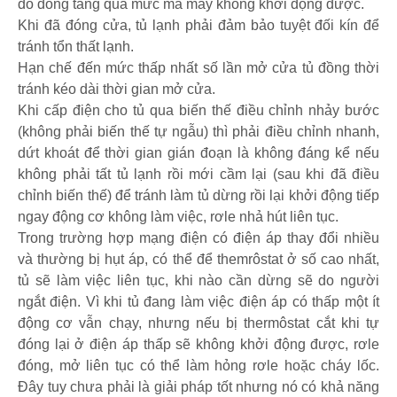
do dòng tăng quá mức mà máy không khởi động được.
Khi đã đóng cửa, tủ lạnh phải đảm bảo tuyệt đối kín để
tránh tổn thất lạnh.
Hạn chế đến mức thấp nhất số lần mở cửa tủ đồng thời
tránh kéo dài thời gian mở cửa.
Khi cấp điện cho tủ qua biến thế điều chỉnh nhảy bước
(không phải biến thế tự ngẫu) thì phải điều chỉnh nhanh,
dứt khoát để thời gian gián đoạn là không đáng kể nếu
không phải tất tủ lạnh rồi mới cầm lại (sau khi đã điều
chỉnh biến thế) để tránh làm tủ dừng rồi lại khởi động tiếp
ngay động cơ không làm việc, rơle nhả hút liên tục.
Trong trường hợp mạng điện có điện áp thay đổi nhiều
và thường bị hụt áp, có thể để themrôstat ở số cao nhất,
tủ sẽ làm việc liên tục, khi nào cần dừng sẽ do người
ngắt điện. Vì khi tủ đang làm việc điện áp có thấp một ít
động cơ vẫn chạy, nhưng nếu bị thermôstat cắt khi tự
đóng lại ở điện áp thấp sẽ không khởi động được, rơle
đóng, mở liên tục có thể làm hỏng rơle hoặc cháy lốc.
Đây tuy chưa phải là giải pháp tốt nhưng nó có khả năng