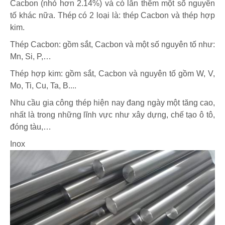
Cacbon (nhỏ hơn 2.14%) và có lẫn thêm một số nguyên
tố khác nữa. Thép có 2 loại là: thép Cacbon và thép hợp
kim.
Thép Cacbon: gồm sắt, Cacbon và một số nguyên tố như:
Mn, Si, P,…
Thép hợp kim: gồm sắt, Cacbon và nguyên tố gồm W, V,
Mo, Ti, Cu, Ta, B....
Nhu cầu gia công thép hiện nay đang ngày một tăng cao,
nhất là trong những lĩnh vực như xây dựng, chế tạo ô tô,
đóng tàu,…
Inox