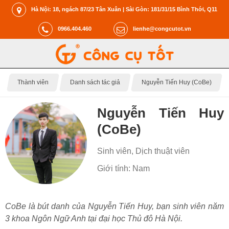
Hà Nội: 18, ngách 87/23 Tân Xuân | Sài Gòn: 181/31/15 Bình Thới, Q11
0966.404.460
lienhe@congcutot.vn
Thành viên
Danh sách tác giả
Nguyễn Tiến Huy (CoBe)
Nguyễn Tiến Huy
(CoBe)
Sinh viên, Dịch thuật viên
Giới tính: Nam
CoBe là bút danh của Nguyễn Tiến Huy, bạn sinh viên năm
3 khoa Ngôn Ngữ Anh tại đại học Thủ đô Hà Nội.