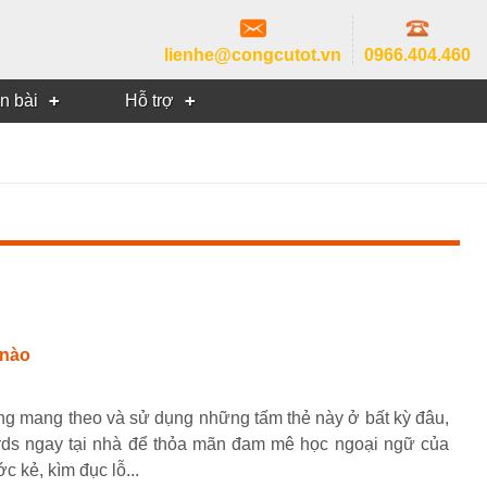
lienhe@congcutot.vn
0966.404.460
in bài
Hỗ trợ
 nào
ng mang theo và sử dụng những tấm thẻ này ở bất kỳ đâu,
ards ngay tại nhà để thỏa mãn đam mê học ngoại ngữ của
 kẻ, kìm đục lỗ...