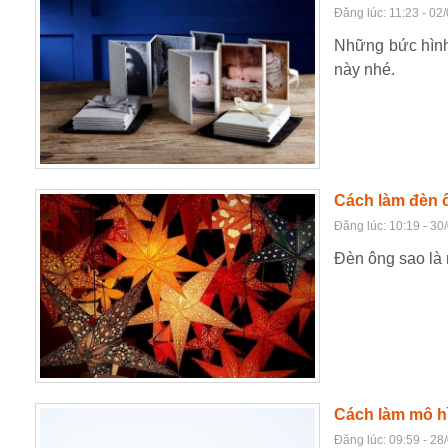
Đăng lúc: 11:23 - 02
Những bức hình
này nhé.
Cách làm đèn ô
Đăng lúc: 10:19 - 30
Đèn ông sao là 
Cách làm mô h
Đăng lúc: 09:59 - 28