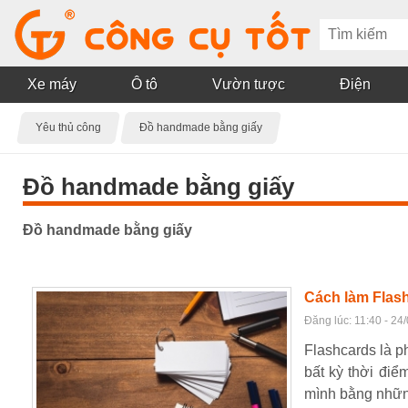
Xe máy
Ô tô
Vườn tược
Điện
Yêu thủ công
Đồ handmade bằng giấy
Đồ handmade bằng giấy
Đồ handmade bằng giấy
Cách làm Flash
Đăng lúc: 11:40 - 24
Flashcards là p
bất kỳ thời đi
mình bằng những