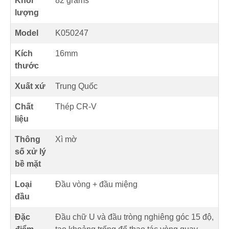
Khối
82 grams
lượng
Model
K050247
Kích
16mm
thước
Xuất xứ
Trung Quốc
Chất
Thép CR-V
liệu
Thông
Xì mờ
số xử lý
bề mặt
Loại
Đầu vòng + đầu miệng
đầu
Đặc
Đầu chữ U và đầu tròng nghiêng góc 15 độ,