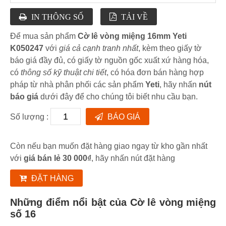
IN THÔNG SỐ
TẢI VỀ
Để mua sản phẩm
Cờ lê vòng miệng 16mm Yeti
K050247
với
giá cả cạnh tranh nhất
, kèm theo giấy tờ
báo giá đầy đủ, có giấy tờ nguồn gốc xuất xứ hàng hóa,
có
thông số kỹ thuật chi tiết
, có hóa đơn bán hàng hợp
pháp từ nhà phân phối các sản phẩm
Yeti
, hãy nhấn
nút
báo giá
dưới đây để cho chúng tôi biết nhu cầu bạn.
Số lượng :
BÁO GIÁ
Còn nếu bạn muốn đặt hàng giao ngay từ kho gần nhất
với
giá bán lẻ 30 000₫
, hãy nhấn nút đặt hàng
ĐẶT HÀNG
Những điểm nổi bật của Cờ lê vòng miệng
số 16