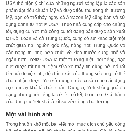
USA thể hiện ý chí của những người sáng lập là các sản
phẩm đạt tiêu chuẩn Mỹ và được tiêu thụ trong thị trường
Mỹ, bạn có thể thấy ngay cả Amazon Mỹ cũng bán và sử
dụng danh từ Yeti® USA. Theo nhà cung cấp cho chúng
tôi, dụng cụ Yeti mà công cụ tốt đang bán được sản xuất
tại Đài Loan và cả Trung Quốc, cũng có sự khác biệt một
chút giữa hai nguồn gốc này, hàng Yeti Trung Quốc về
cân nặng thì nhẹ hơn chút, về kích thước cũng nhỏ và
ngắn hơn. Yeti® USA là một thương hiệu nổi tiếng, dặc
biệt được rất nhiều tiệm sửa xe máy tin dùng bởi nó rất
bền và dễ vệ sinh, độ chính xác của thông số cũng có thể
chấp nhận được. Yeti sử dụng nước xi sần cho các dụng
cụ cầm tay khá là chắc chắn. Dụng cụ Yeti không quá đa
dạng nhưng nổi tiếng là cờ lê, mỏ lết, bơm mỡ. Giá thành
của dụng cụ Yeti khá là tốt so với cùng chất lượng.
Một vài hình ảnh
Trong khuôn khổ một bài viết mới mục đích chủ yếu công