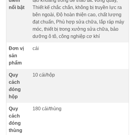
điểm
tạo khoảng trống để thao tác vòng quay,
nổi bật
Thiết kế chắc chắn, không bị truyền lực ra
bên ngoài, Độ hoàn thiện cao, chất lượng
đạt chuẩn, Phù hợp sửa chữa, lắp ráp máy
móc, thiết bị trong xưởng sửa chữa, bảo
dưỡng ô tô, công nghiệp cơ khí
Đơn vị
cái
sản
phẩm
Quy
10 cái/hộp
cách
đóng
hộp
Quy
180 cái/thùng
cách
đóng
thùng