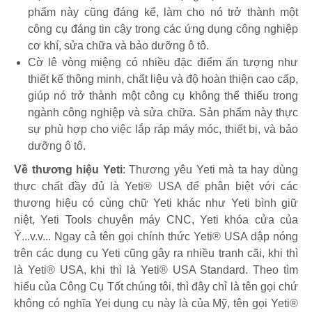
phẩm này cũng đáng kể, làm cho nó trở thành một
công cụ đáng tin cậy trong các ứng dụng công nghiệp
cơ khí, sửa chữa và bảo dưỡng ô tô.
Cờ lê vòng miệng có nhiều đặc điểm ấn tượng như
thiết kế thông minh, chất liệu và độ hoàn thiện cao cấp,
giúp nó trở thành một công cụ không thể thiếu trong
ngành công nghiệp và sửa chữa. Sản phẩm này thực
sự phù hợp cho việc lắp ráp máy móc, thiết bị, và bảo
dưỡng ô tô.
Về thương hiệu Yeti
: Thương yêu Yeti mà ta hay dùng
thực chất đầy đủ là Yeti® USA để phân biệt với các
thương hiệu có cùng chữ Yeti khác như Yeti bình giữ
niệt, Yeti Tools chuyên máy CNC, Yeti khóa cửa của
Ý...v.v... Ngay cả tên gọi chính thức Yeti® USA dập nóng
trên các dụng cụ Yeti cũng gây ra nhiều tranh cãi, khi thì
là Yeti® USA, khi thì là Yeti® USA Standard. Theo tìm
hiểu của Công Cụ Tốt chúng tôi, thì đây chỉ là tên gọi chứ
không có nghĩa Yei dụng cụ này là của Mỹ, tên gọi Yeti®