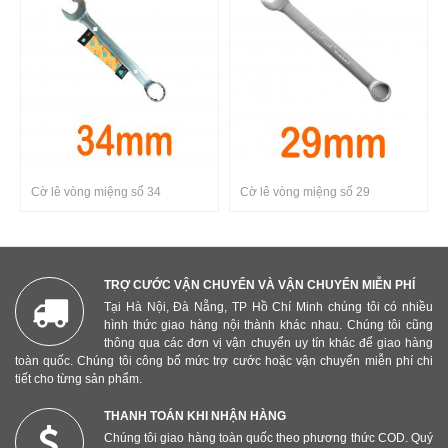
Cờ lê vòng miệng số 29
Cờ lê vòng miệng số 34
TRỢ CƯỚC VẬN CHUYỂN VÀ VẬN CHUYỂN MIỄN PHÍ
Tại Hà Nội, Đà Nẵng, TP Hồ Chí Minh chúng tôi có nhiều
hình thức giao hàng nội thành khác nhau. Chúng tôi cũng
thông qua các đơn vị vận chuyển uy tín khác để giao hàng
toàn quốc. Chúng tôi công bố mức trợ cước hoặc vận chuyển miễn phí chi
tiết cho từng sản phẩm.
THANH TOÁN KHI NHẬN HÀNG
Chúng tôi giao hàng toàn quốc theo phương thức COD. Quý