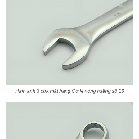
Hình ảnh 3 của mặt hàng Cờ lê vòng miệng số 16