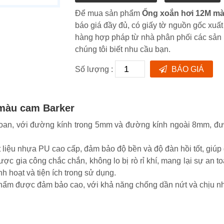
Để mua sản phẩm
Ống xoắn hơi 12M mà
báo giá đầy đủ, có giấy tờ nguồn gốc xuấ
hàng hợp pháp từ nhà phân phối các sả
chúng tôi biết nhu cầu bạn.
Số lượng :
BÁO GIÁ
 màu cam Barker
oan, với đường kính trong 5mm và đường kính ngoài 8mm, đượ
iệu nhựa PU cao cấp, đảm bảo độ bền và độ đàn hồi tốt, giúp gi
 gia công chắc chắn, không lo bị rò rỉ khí, mang lại sự an to
nh hoạt và tiện ích trong sử dụng.
 được đảm bảo cao, với khả năng chống dần nứt và chịu nhiệt t