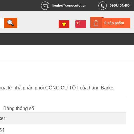
lienhe@congcutot.vn
0966.404.460
0 sản phẩm
đặt mua từ nhà phân phối CÔNG CỤ TỐT của hãng Barker
Bảng thông số
ker
54