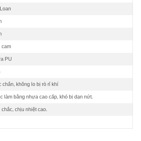
 Loan
m
m
 cam
a PU
m
 chắn, không lo bị rò rỉ khí
c làm bằng nhựa cao cấp, khó bị dạn nứt.
 chắc, chịu nhiệt cao.