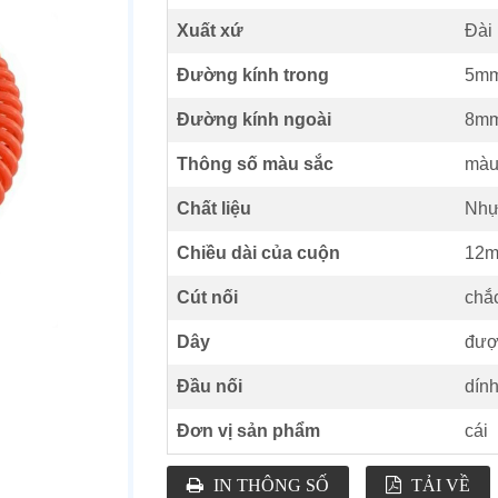
Xuất xứ
Đài
Đường kính trong
5m
Đường kính ngoài
8m
Thông số màu sắc
màu
Chất liệu
Nhự
Chiều dài của cuộn
12
Cút nối
chắc
Dây
đượ
Đầu nối
dính
Đơn vị sản phẩm
cái
IN THÔNG SỐ
TẢI VỀ