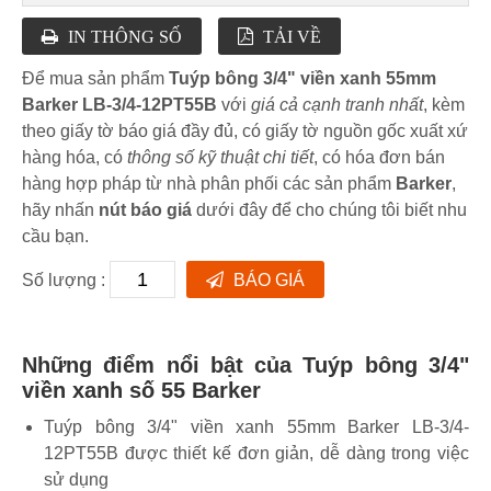
IN THÔNG SỐ
TẢI VỀ
Để mua sản phẩm
Tuýp bông 3/4" viền xanh 55mm
Barker LB-3/4-12PT55B
với
giá cả cạnh tranh nhất
, kèm
theo giấy tờ báo giá đầy đủ, có giấy tờ nguồn gốc xuất xứ
hàng hóa, có
thông số kỹ thuật chi tiết
, có hóa đơn bán
hàng hợp pháp từ nhà phân phối các sản phẩm
Barker
,
hãy nhấn
nút báo giá
dưới đây để cho chúng tôi biết nhu
cầu bạn.
Số lượng :
BÁO GIÁ
Những điểm nổi bật của Tuýp bông 3/4"
viền xanh số 55 Barker
Tuýp bông 3/4" viền xanh 55mm Barker LB-3/4-
12PT55B được thiết kế đơn giản, dễ dàng trong việc
sử dụng