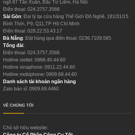
ngõ 87 Tân Xuân, Bắc Từ Liêm, Hà Nội
Điện thoại:
024.3757.3566
Sài Gòn
: Đại lý tại cửa hàng Thế Giới Đồ Nghề, 181/31/15
Bình Thới, P9, Q11,TP Hồ Chí Minh
Điện thoại:
028.22.53.43.17
Đà Nẵng
: Đặt hàng qua điện thoại:
0236.7109.565
Tổng đài
:
Điện thoại:
024.3757.3566
Hotline viettel:
0966.40.44.60
Hotline vinaphone:
0911.22.44.60
Hotline mobiphone:
0909.69.44.60
Danh sách tài khoản ngân hàng
Zalo bán sỉ: 0909.69.4460
VỀ CHÚNG TÔI
Chủ sở hữu website:
Công ty Cổ Phần Công Cụ Tốt