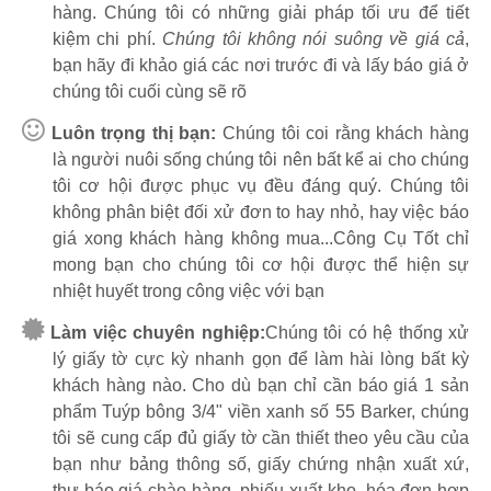
hàng. Chúng tôi có những giải pháp tối ưu để tiết
kiệm chi phí.
Chúng tôi không nói suông về giá cả
,
bạn hãy đi khảo giá các nơi trước đi và lấy báo giá ở
chúng tôi cuối cùng sẽ rõ
Luôn trọng thị bạn:
Chúng tôi coi rằng khách hàng
là người nuôi sống chúng tôi nên bất kể ai cho chúng
tôi cơ hội được phục vụ đều đáng quý. Chúng tôi
không phân biệt đối xử đơn to hay nhỏ, hay việc báo
giá xong khách hàng không mua...Công Cụ Tốt chỉ
mong bạn cho chúng tôi cơ hội được thể hiện sự
nhiệt huyết trong công việc với bạn
Làm việc chuyên nghiệp:
Chúng tôi có hệ thống xử
lý giấy tờ cực kỳ nhanh gọn để làm hài lòng bất kỳ
khách hàng nào. Cho dù bạn chỉ cần báo giá 1 sản
phẩm Tuýp bông 3/4" viền xanh số 55 Barker, chúng
tôi sẽ cung cấp đủ giấy tờ cần thiết theo yêu cầu của
bạn như bảng thông số, giấy chứng nhận xuất xứ,
thư báo giá chào hàng, phiếu xuất kho, hóa đơn hợp