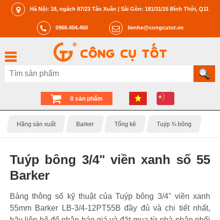
Hà Nội: 18, ngách 87/23 Tân Xuân | Sài Gòn: 181/31/15 Bình Thới, Q11
0966.404.460
lienhe@congcutot.vn
0 sản phẩm
Hãng sản xuất
Barker
Tổng kê
Tuýp ¾ bông
Tuýp bông 3/4" viền xanh số 55
Barker
Bảng thông số kỹ thuật của Tuýp bông 3/4" viền xanh
55mm Barker LB-3/4-12PT55B đầy đủ và chi tiết nhất,
hãy liên hệ để nhận báo giá và đặt mua từ nhà phân phối