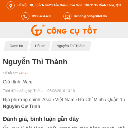
Hà Nội: 18, ngách 87/23 Tân Xuân | Sài Gòn: 181/31/15 Bình Thới, Q11
0966.404.460
lienhe@congcutot.vn
Danh bạ
Hồ sơ
Nguyễn Thỉ Thành
Nguyễn Thỉ Thành
Số hồ sơ:
74679
Giới tính:
Nam
Thời điểm đăng ký:
Thứ ba - 06/08/2019 13:18
Địa phương chính: Asia › Việt Nam › Hồ Chí Minh › Quận 1 ›
Nguyễn Cư Trinh
Đánh giá, bình luận gần đây