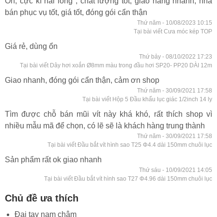
Ổn, cực kì hài lòng , chất lượng tốt, giao hàng nhanh, nhà
bán phục vụ tốt, giá tốt, đóng gói cẩn thận
Thứ năm - 10/08/2023 10:15
Tại bài viết Cưa móc kép TOP
Giá rẻ, dùng ổn
Thứ bảy - 08/10/2022 17:23
Tại bài viết Dây hơi xoắn Ø8mm màu trong đầu hơi SP20- PP20 DÀI 12m
Giao nhanh, đóng gói cẩn thận, cảm ơn shop
Thứ năm - 30/09/2021 17:58
Tại bài viết Hộp 5 Đầu khẩu lục giác 1/2inch 14 ly
Tìm được chỗ bán mũi vít này khá khó, rất thích shop vì
nhiều mẫu mã để chọn, có lẽ sẽ là khách hàng trung thành
Thứ năm - 30/09/2021 17:58
Tại bài viết Đầu bắt vít hình sao T25 Φ4.4 dài 150mm chuôi lục
Sản phẩm rất ok giao nhanh
Thứ sáu - 10/09/2021 14:05
Tại bài viết Đầu bắt vít hình sao T27 Φ4.96 dài 150mm chuôi lục
Chủ đề ưa thích
Đai tay nam châm