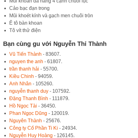
Mũi khoan đa năng 4 cạnh chuôi lục
Cảo bạc đạn trong
Mũi khoét kính và gạch men chuôi tròn
Ê tô bàn khoan
Tô vít thử điện
Bạn cùng gu với Nguyễn Thỉ Thành
Vũ Tiến Thành
- 83607.
nguyen the anh
- 61807.
trần thanh hải
- 55700.
Kiều Chinh
- 94059.
Anh Nhân
- 105260.
nguyễn thanh duy
- 107592.
Đặng Thanh Bình
- 111879.
Hồ Ngọc Tài
- 36450.
Phan Ngọc Dũng
- 120019.
Nguyên Thành
- 25676.
Công ty Cổ Phần Ti Ki
- 24934.
Nguyễn Huy Hoàng
- 126145.