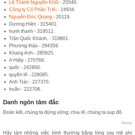
Lê Thành Nguyên Khôi
- 25540.
Công ty Cổ Phần Ti Ki
- 24934.
Nguyễn Đức Quang
- 20119.
Dương Hiền - 315401.
hunh thanh - 319512.
Trần Quốc Khánh, - 319801.
Phương thảo - 294359.
Khang Anh - 285925.
A Hiệp - 270769.
quốc - 242800.
quyền lê - 228085.
Anh Trác - 227370.
huấn - 222706.
Danh ngôn tâm đắc
Đoàn kết, chúng ta đứng vững; chia rẽ, chúng ta sụp đổ.
Aesop
Hãy làm những việc bình thường bằng lòng say mê phi