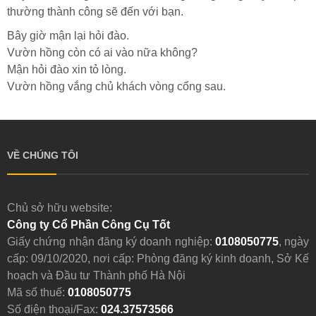
thường thành công sẽ đến với bạn.
Bây giờ mận lại hỏi đào.
Vườn hồng còn có ai vào nữa không?
Mận hỏi đào xin tỏ lòng.
Vườn hồng vắng chủ khách vòng cổng sau.
VỀ CHÚNG TÔI
Chủ sở hữu website:
Công ty Cổ Phần Công Cụ Tốt
Giấy chứng nhận đăng ký doanh nghiệp:
0108050775
, ngày
cấp: 09/10/2020, nơi cấp: Phòng đăng ký kinh doanh, Sở Kế
hoạch và Đầu tư Thành phố Hà Nội
Mã số thuế:
0108050775
Số điện thoại/Fax:
024.37573566