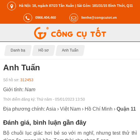
Hà Nội: 18, ngách 87/23 Tân Xuân | Sài Gòn: 181/31/15 Bình Thới, Q11
0966.404.460
lienhe@congcutot.vn
Danh bạ
Hồ sơ
Anh Tuấn
Anh Tuấn
Số hồ sơ:
312453
Giới tính:
Nam
Thời điểm đăng ký:
Thứ năm - 05/01/2023 13:50
Địa phương chính: Asia › Việt Nam › Hồ Chí Minh ›
Quận 11
Đánh giá, bình luận gần đây
Bộ chuôi lục giác hơi bé so với m nghĩ, nhưng test thử thì