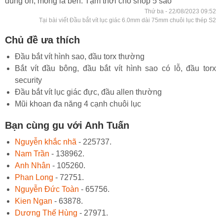
dùng ổn, mong là bền. Tạm thời cho shop 5 sao
Thứ ba - 22/08/2023 09:52
Tại bài viết Đầu bắt vít lục giác 6.0mm dài 75mm chuôi lục thép S2
Chủ đề ưa thích
Đầu bắt vít hình sao, đầu torx thường
Bắt vít đầu bông, đầu bắt vít hình sao có lỗ, đầu torx
security
Đầu bắt vít lục giác đực, đầu allen thường
Mũi khoan đa năng 4 cạnh chuôi lục
Bạn cùng gu với Anh Tuấn
Nguyễn khắc nhã
- 225737.
Nam Trần
- 138962.
Anh Nhân
- 105260.
Phan Long
- 72751.
Nguyễn Đức Toàn
- 65756.
Kien Ngan
- 63878.
Dương Thế Hùng
- 27971.