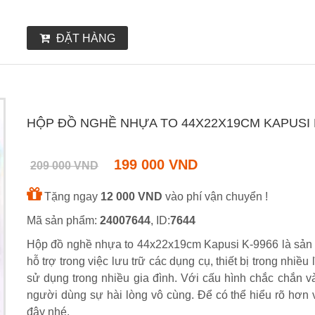
ĐẶT HÀNG
HỘP ĐỒ NGHỀ NHỰA TO 44X22X19CM KAPUSI 
199 000 VND
209 000 VND
Tặng ngay
12 000 VND
vào phí vận chuyển !
Mã sản phẩm:
24007644
, ID:
7644
Hộp đồ nghề nhựa to 44x22x19cm Kapusi K-9966 là sản 
hỗ trợ trong việc lưu trữ các dụng cụ, thiết bị trong nhiề
sử dụng trong nhiều gia đình. Với cấu hình chắc chắn v
người dùng sự hài lòng vô cùng. Để có thể hiểu rõ hơn 
đây nhé.