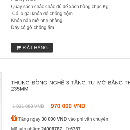
Quay sách chắc chắc đủ để xách hàng chục Kg
Có lỗ gài khóa để chống trộm
Khóa nắp mở nhẹ nhàng
Đáy có gờ chống ẩm
ĐẶT HÀNG
THÙNG ĐỒNG NGHỀ 3 TẦNG TỰ MỞ BẰNG THÉP
235MM
970 000 VND
1 021 000 VND
Tặng ngay
30 000 VND
vào phí vận chuyển !
Mã sản phẩm:
24006787
, ID:
6787