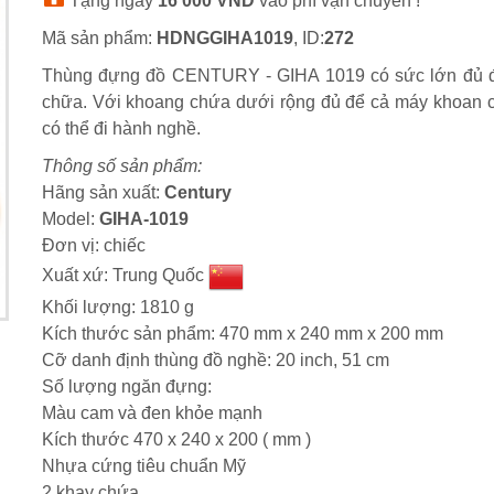
Tặng ngay
16 000 VND
vào phí vận chuyển !
Mã sản phẩm:
HDNGGIHA1019
, ID:
272
Thùng đựng đồ CENTURY - GIHA 1019 có sức lớn đủ để 
chữa. Với khoang chứa dưới rộng đủ để cả máy khoan c
có thể đi hành nghề.
Thông số sản phẩm:
Hãng sản xuất:
Century
Model:
GIHA-1019
Đơn vị: chiếc
Xuất xứ: Trung Quốc
Khối lượng: 1810 g
Kích thước sản phẩm: 470 mm x 240 mm x 200 mm
Cỡ danh định thùng đồ nghề: 20 inch, 51 cm
Số lượng ngăn đựng:
Màu cam và đen khỏe mạnh
Kích thước 470 x 240 x 200 ( mm )
Nhựa cứng tiêu chuẩn Mỹ
2 khay chứa