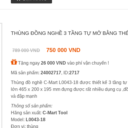
THÙNG ĐỒNG NGHỀ 3 TẦNG TỰ MỞ BẰNG THÉP 
750 000 VND
789 000 VND
Tặng ngay
26 000 VND
vào phí vận chuyển !
Mã sản phẩm:
24002717
, ID:
2717
Thùng đồ nghề C-Mart L0043-18 được thiết kế 3 tầng tự
lớn 465 x 200 x 195 mm đựng được rất nhiều dụng cụ ,đồ
và đập mạnh
Thông số sản phẩm:
Hãng sản xuất:
C-Mart Tool
Model:
L0043-18
Đơn vị: thùng