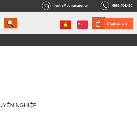
lienhe@congcutot.vn
0966.404.460
0 sản phẩm
UYÊN NGHIỆP