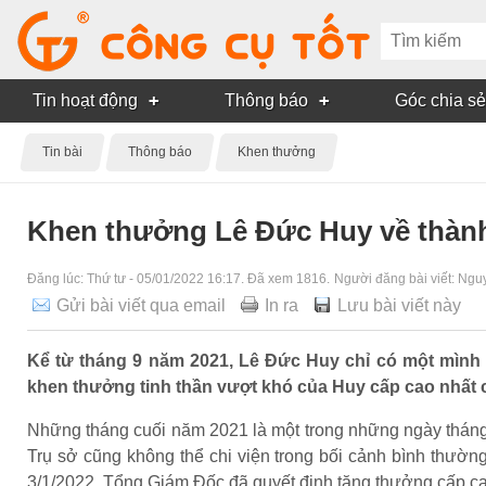
Tin hoạt động
Thông báo
Góc chia sẻ
Tin bài
Thông báo
Khen thưởng
Khen thưởng Lê Đức Huy về thành
Đăng lúc:
Thứ tư - 05/01/2022 16:17
. Đã xem 1816.
Người đăng bài viết:
Nguy
Gửi bài viết qua email
In ra
Lưu bài viết này
Kể từ tháng 9 năm 2021, Lê Đức Huy chỉ có một mình
khen thưởng tinh thần vượt khó của Huy cấp cao nhất 
Những tháng cuối năm 2021 là một trong những ngày tháng
Trụ sở cũng không thể chi viện trong bối cảnh bình thườn
3/1/2022, Tổng Giám Đốc đã quyết định tặng thưởng cấp ca