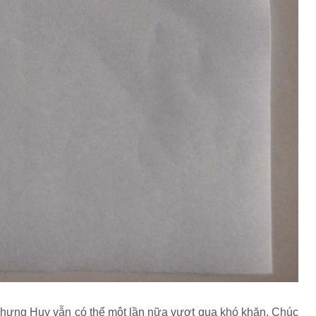
nhưng Huy vẫn có thể một lần nữa vượt qua khó khăn. Chúc