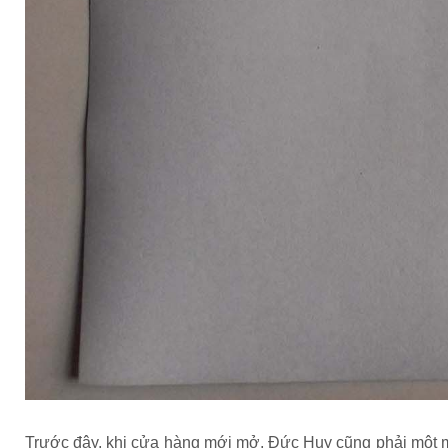
Trước đây, khi cửa hàng mới mở, Đức Huy cũng phải một m