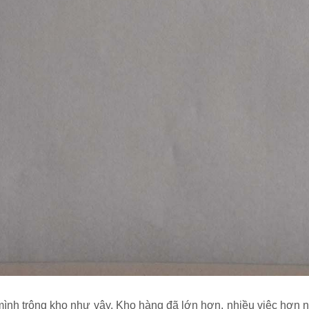
ình trông kho như vậy. Kho hàng đã lớn hơn, nhiều việc hơn 