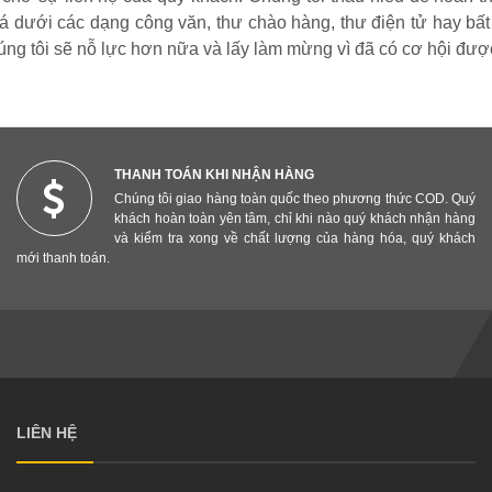
á dưới các dạng công văn, thư chào hàng, thư điện tử hay bấ
úng tôi sẽ nỗ lực hơn nữa và lấy làm mừng vì đã có cơ hội đượ
THANH TOÁN KHI NHẬN HÀNG
Chúng tôi giao hàng toàn quốc theo phương thức COD. Quý
khách hoàn toàn yên tâm, chỉ khi nào quý khách nhận hàng
và kiểm tra xong về chất lượng của hàng hóa, quý khách
mới thanh toán.
LIÊN HỆ