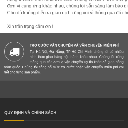
đơn vị cung ứng khác nhau, chúng tôi sẵn sàng làm báo gi
Cho dù không diễn ra giao dịch cũng vui vì thông qua đó ch
Xin trân trọng cảm ơn !
TRỢ CƯỚC VẬN CHUYỂN VÀ VẬN CHUYỂN MIỄN PHÍ
Tại Hà Nội, Đà Nẵng, TP Hồ Chí Minh chúng tôi có nhiều
hình thức giao hàng nội thành khác nhau. Chúng tôi cũng
thông qua các đơn vị vận chuyển uy tín khác để giao hàng
toàn quốc. Chúng tôi công bố mức trợ cước hoặc vận chuyển miễn phí chi
tiết cho từng sản phẩm.
QUY ĐỊNH VÀ CHÍNH SÁCH