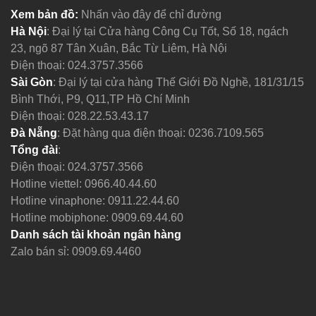
Xem bản đồ:
Nhấn vào đây để chỉ đường
Hà Nội
: Đại lý tại Cửa hàng Công Cụ Tốt, Số 18, ngách
23, ngõ 87 Tân Xuân, Bắc Từ Liêm, Hà Nội
Điện thoại:
024.3757.3566
Sài Gòn
: Đại lý tại cửa hàng Thế Giới Đồ Nghề, 181/31/15
Bình Thới, P9, Q11,TP Hồ Chí Minh
Điện thoại:
028.22.53.43.17
Đà Nẵng
: Đặt hàng qua điện thoại:
0236.7109.565
Tổng đài
:
Điện thoại:
024.3757.3566
Hotline viettel:
0966.40.44.60
Hotline vinaphone:
0911.22.44.60
Hotline mobiphone:
0909.69.44.60
Danh sách tài khoản ngân hàng
Zalo bán sỉ: 0909.69.4460