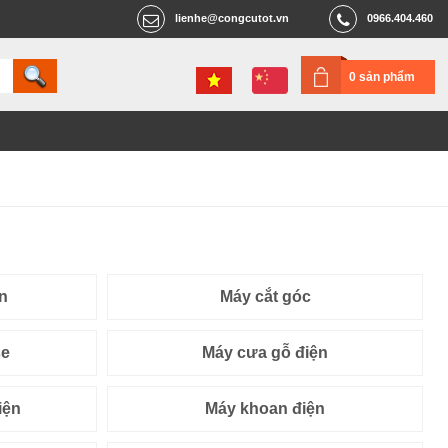
lienhe@congcutot.vn
0966.404.460
0 sản phẩm
n
Máy cắt góc
se
Máy cưa gỗ điện
iện
Máy khoan điện