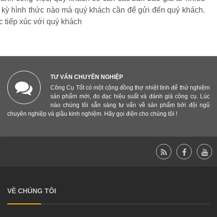
t kỳ hình thức nào mà quý khách cần để gửi đến quý khách.
c tiếp xúc với quý khách
TƯ VẤN CHUYÊN NGHIỆP
Công Cụ Tốt có một cộng đồng thợ nhiệt tình để thử nghiệm
sản phẩm mới, đo đạc hiệu suất và đánh giá công cụ. Lúc
nào chúng tôi sẵn sàng tư vấn về sản phẩm bởi đội ngũ
chuyên nghiệp và giầu kinh nghiệm. Hãy gọi điện cho chúng tôi !
VỀ CHÚNG TÔI