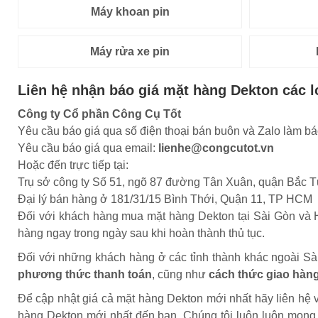
Máy khoan pin
Máy rửa xe pin
Liên hệ nhận báo giá mặt hàng Dekton các loạ
Công ty Cổ phần Công Cụ Tốt
Yêu cầu báo giá qua số điện thoại bán buôn và Zalo làm bá
Yêu cầu báo giá qua email:
lienhe@congcutot.vn
Hoặc đến trực tiếp tại:
Trụ sở công ty Số 51, ngõ 87 đường Tân Xuân, quận Bắc T
Đại lý bán hàng ở 181/31/15 Bình Thới, Quận 11, TP HCM
Đối với khách hàng mua mặt hàng Dekton tại Sài Gòn và H
hàng ngay trong ngày sau khi hoàn thành thủ tục.
Đối với những khách hàng ở các tỉnh thành khác ngoài Sài 
phương thức thanh toán
, cũng như
cách thức giao hàn
Để cập nhật giá cả mặt hàng Dekton mới nhất hãy liên hệ v
hàng Dekton mới nhất đến bạn. Chúng tôi luôn luôn mong 