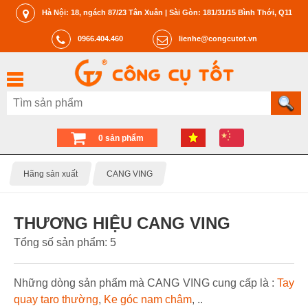
Hà Nội: 18, ngách 87/23 Tân Xuân | Sài Gòn: 181/31/15 Bình Thới, Q11
0966.404.460
lienhe@congcutot.vn
0 sản phẩm
Hãng sản xuất
CANG VING
THƯƠNG HIỆU CANG VING
Tổng số sản phẩm: 5
Những dòng sản phẩm mà CANG VING cung cấp là :
Tay
quay taro thường
,
Ke góc nam châm
, ..