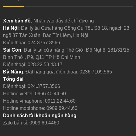
Xem bản đồ:
Nhấn vào đây để chỉ đường
Hà Nội
: Đại lý tại Cửa hàng Công Cụ Tốt, Số 18, ngách 23,
ngõ 87 Tân Xuân, Bắc Từ Liêm, Hà Nội
Điện thoại:
024.3757.3566
Sài Gòn
: Đại lý tại cửa hàng Thế Giới Đồ Nghề, 181/31/15
Bình Thới, P9, Q11,TP Hồ Chí Minh
Điện thoại:
028.22.53.43.17
Đà Nẵng
: Đặt hàng qua điện thoại:
0236.7109.565
Tổng đài
:
Điện thoại:
024.3757.3566
Hotline viettel:
0966.40.44.60
Hotline vinaphone:
0911.22.44.60
Hotline mobiphone:
0909.69.44.60
Danh sách tài khoản ngân hàng
Zalo bán sỉ: 0909.69.4460