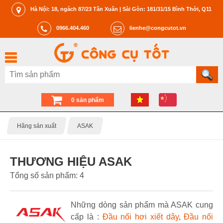
Hà Nội: 18, ngách 87/23 Tân Xuân | Sài Gòn: 181/31/15 Bình Thới, Q11
0966.404.460
lienhe@congcutot.vn
0 sản phẩm
Hãng sản xuất
ASAK
THƯƠNG HIỆU ASAK
Tổng số sản phẩm: 4
Những dòng sản phẩm mà ASAK cung
cấp là :
Đầu nối hơi xiết dây
,
Đầu nối