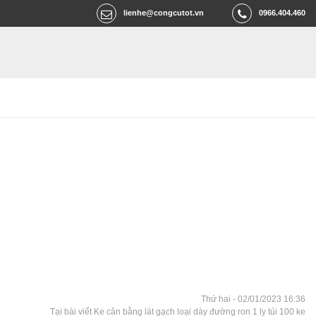
lienhe@congcutot.vn
0966.404.460
Thứ hai - 02/01/2023 16:36
Tại bài viết Ke cân bằng lát gạch loại dày đường ron 1 ly túi 100 ke