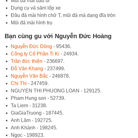
Mũi đá mài đầu bi
Dụng cụ vá săm lốp xe
Đầu đá mài hình chữ T, mũi đá mà dạng đĩa tròn
Mũi đá mài hình trụ
Bạn cùng gu với Nguyễn Đức Hoàng
Nguyễn Đức Dũng
- 95436.
Công ty Cổ Phần Ti Ki
- 24934.
Trần đức thiện
- 236697.
Đỗ Văn Khang
- 237499.
Nguyễn Văn Bắc
- 246878.
Chị Thi
- 247459.
NGUYEN THI PHUONG LOAN - 129125.
Pham Hung son - 52739.
Ta Liem - 31238.
GiaGiaTruong - 187445.
Anh Lãm - 192725.
Anh Khánh - 198245.
Ngọc - 198923.