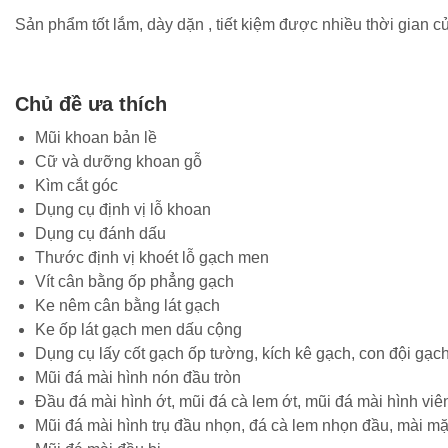
Sản phẩm tốt lắm, dày dặn , tiết kiệm được nhiều thời gia
Chủ đề ưa thích
Mũi khoan bản lề
Cữ và dưỡng khoan gỗ
Kìm cắt góc
Dụng cụ định vị lỗ khoan
Dụng cụ đánh dấu
Thước định vị khoét lỗ gạch men
Vít cân bằng ốp phẳng gạch
Ke nêm cân bằng lát gạch
Ke ốp lát gạch men dấu cộng
Dụng cụ lấy cốt gạch ốp tường, kích kê gạch, con đội gạ
Mũi đá mài hình nón đầu tròn
Đầu đá mài hình ớt, mũi đá cà lem ớt, mũi đá mài hình viê
Mũi đá mài hình trụ đầu nhọn, đá cà lem nhọn đầu, mài mặ