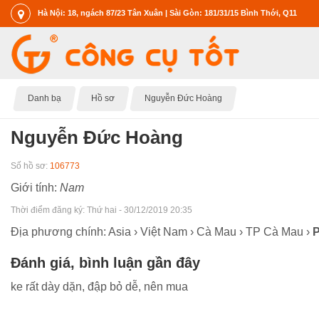
Hà Nội: 18, ngách 87/23 Tân Xuân | Sài Gòn: 181/31/15 Bình Thới, Q11
Danh bạ
Hồ sơ
Nguyễn Đức Hoàng
Nguyễn Đức Hoàng
Số hồ sơ:
106773
Giới tính:
Nam
Thời điểm đăng ký:
Thứ hai - 30/12/2019 20:35
Địa phương chính: Asia › Việt Nam › Cà Mau › TP Cà Mau ›
Đánh giá, bình luận gần đây
ke rất dày dặn, đập bỏ dễ, nên mua