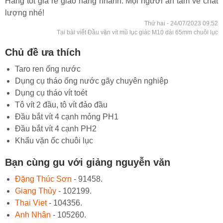
Hàng tốt giá rẻ giao hàng nhanh. Mọi người an tâm về chất
lượng nhé!
Thứ hai - 24/07/2023 09:52
Tại bài viết Đầu vặn vít mũ lục giác M10 dài 65mm chuôi lục
Chủ đề ưa thích
Taro ren ống nước
Dụng cụ tháo ống nước gãy chuyên nghiệp
Dụng cụ tháo vít toét
Tô vít 2 đầu, tô vít đảo đầu
Đầu bắt vít 4 cạnh mỏng PH1
Đầu bắt vít 4 cạnh PH2
Khẩu vặn ốc chuôi lục
Bạn cùng gu với giảng nguyễn văn
Đặng Thúc Sơn
- 91458.
Giang Thủy
- 102199.
Thai Viet
- 104356.
Anh Nhân
- 105260.