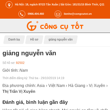
Hà Nội: 18, ngách 87/23 Tân Xuân | Sài Gòn: 181/31/15 Bình Thới, Q11
0966.404.460
lienhe@congcutot.vn
Danh bạ
Hồ sơ
giảng nguyễn văn
giảng nguyễn văn
Số hồ sơ:
92502
Giới tính:
Nam
Thời điểm đăng ký:
Thứ ba - 29/10/2019 14:19
Địa phương chính: Asia › Việt Nam › Hà Giang › Vị Xuyên ›
Thị Trấn Vị Xuyên
Đánh giá, bình luận gần đây