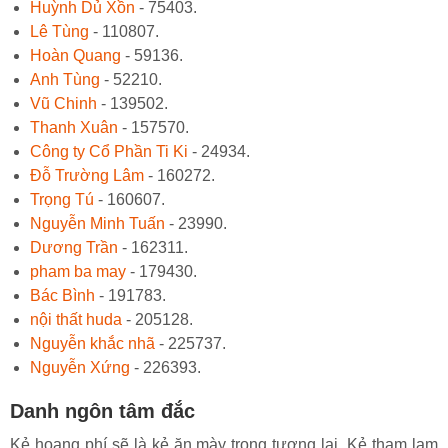
Huỳnh Dủ Xồn
- 75403.
Lê Tùng
- 110807.
Hoàn Quang
- 59136.
Anh Tùng
- 52210.
Vũ Chinh
- 139502.
Thanh Xuân
- 157570.
Công ty Cổ Phần Ti Ki
- 24934.
Đỗ Trường Lâm
- 160272.
Trọng Tú
- 160607.
Nguyễn Minh Tuấn
- 23990.
Dương Trần
- 162311.
pham ba may
- 179430.
Bác Bình
- 191783.
nội thất huda
- 205128.
Nguyễn khắc nhã
- 225737.
Nguyễn Xứng
- 226393.
Danh ngôn tâm đắc
Kẻ hoang phí sẽ là kẻ ăn mày trong tương lai. Kẻ tham lam