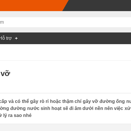
Hỗ trợ
 vỡ
p và có thể gây rò rỉ hoặc thậm chí gây vỡ đường ống nư
ng đường nước sinh hoạt sẽ đi âm dưới nền nên việc xử lý 
 lý ra sao nhé