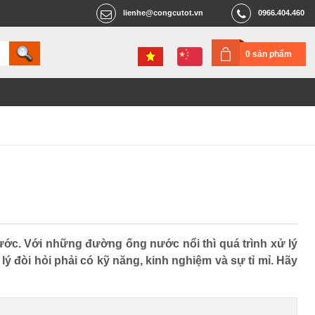
lienhe@congcutot.vn
0966.404.460
0 sản phẩm
ớc. Với những đường ống nước nổi thì quá trình xử lý
đòi hỏi phải có kỹ năng, kinh nghiệm và sự tỉ mỉ. Hãy