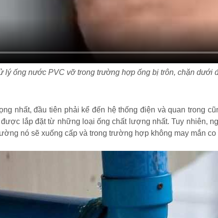
ử lý ống nước PVC vỡ trong trường hợp ống bị trôn, chặn dưới đ
ọng nhất, đầu tiên phải kể đến hệ thống điện và quan trong c
ợc lắp đặt từ những loại ống chất lượng nhất. Tuy nhiên, ngay
i trường nó sẽ xuống cấp và trong trường hợp không may mắn co t