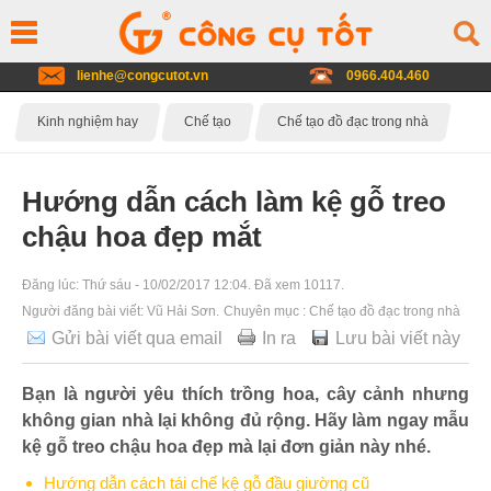
lienhe@congcutot.vn
0966.404.460
Kinh nghiệm hay
Chế tạo
Chế tạo đồ đạc trong nhà
Hướng dẫn cách làm kệ gỗ treo
chậu hoa đẹp mắt
Đăng lúc:
Thứ sáu - 10/02/2017 12:04
. Đã xem 10117.
Người đăng bài viết:
Vũ Hải Sơn
.
Chuyên mục :
Chế tạo đồ đạc trong nhà
Gửi bài viết qua email
In ra
Lưu bài viết này
Bạn là người yêu thích trồng hoa, cây cảnh nhưng
không gian nhà lại không đủ rộng. Hãy làm ngay mẫu
kệ gỗ treo chậu hoa đẹp mà lại đơn giản này nhé.
Hướng dẫn cách tái chế kệ gỗ đầu giường cũ