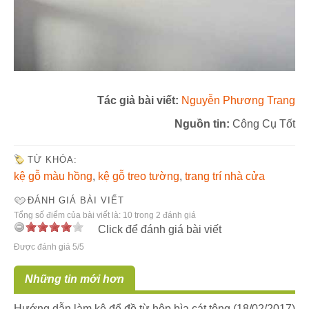
Tác giả bài viết:
Nguyễn Phương Trang
Nguồn tin:
Công Cụ Tốt
TỪ KHÓA:
kệ gỗ màu hồng
,
kệ gỗ treo tường
,
trang trí nhà cửa
ĐÁNH GIÁ BÀI VIẾT
Tổng số điểm của bài viết là: 10 trong 2 đánh giá
Click để đánh giá bài viết
Được đánh giá 5/5
Những tin mới hơn
Hướng dẫn làm kệ để đồ từ hộp bìa cát tông
(18/02/2017)