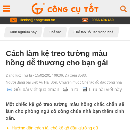
lienhe@congcutot.vn
0966.404.460
Kinh nghiệm hay
Chế tạo
Chế tạo đồ đạc trong nhà
Cách làm kệ treo tường màu
hồng dễ thương cho bạn gái
Đăng lúc:
Thứ tư - 15/02/2017 09:36
. Đã xem 3583.
Người đăng bài viết:
Vũ Hải Sơn
.
Chuyên mục :
Chế tạo đồ đạc trong nhà
Gửi bài viết qua email
In ra
Lưu bài viết này
Một chiếc kệ gỗ treo tường màu hồng chắc chắn sẽ
làm cho phòng ngủ cô công chúa nhà bạn thêm xinh
xắn.
Hướng dẫn cách tái chế kệ gỗ đầu giường cũ