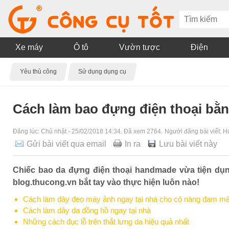
Xe máy
Ô tô
Vườn tược
Điện
Yêu thủ công
Sử dụng dụng cụ
Cách làm bao đựng điện thoại bằn
Đăng lúc:
Chủ nhật - 25/02/2018 14:34
. Đã xem 2764.
Người đăng bài viết:
H
Gửi bài viết qua email
In ra
Lưu bài viết này
Chiếc bao da đựng điện thoại handmade vừa tiện dụn
blog.thucong.vn bắt tay vào thực hiện luôn nào!
Cách làm dây đeo máy ảnh ngay tại nhà cho cô nàng đam m
Cách làm dây da đồng hồ ngay tại nhà
Những cách đục lỗ trên thắt lưng da hiệu quả nhất