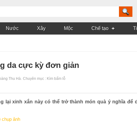
Nước
Xây
Mộc
Chế tạo
T
g da cực kỳ đơn giản
oàng Thu Hà
.
Chuyên mục :
Kìm bấm lỗ
g lại xinh xắn này có thể trở thành món quà ý nghĩa để 
ê chụp ảnh