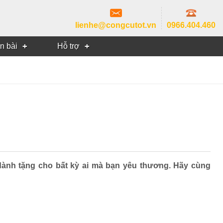
lienhe@congcutot.vn
0966.404.460
in bài
Hỗ trợ
dành tặng cho bất kỳ ai mà bạn yêu thương. Hãy cùng