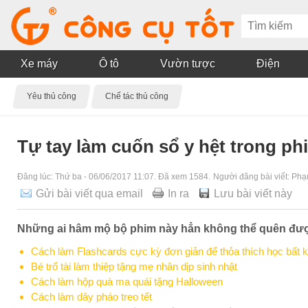
Xe máy
Ô tô
Vườn tược
Điện
Yêu thủ công
Chế tác thủ công
Tự tay làm cuốn sổ y hệt trong ph
Đăng lúc:
Thứ ba - 06/06/2017 11:07
. Đã xem 1584.
Người đăng bài viết:
Phạ
Gửi bài viết qua email
In ra
Lưu bài viết này
Những ai hâm mộ bộ phim này hẳn không thể quên được
Cách làm Flashcards cực kỳ đơn giản để thỏa thích học bất 
Bé trổ tài làm thiệp tặng mẹ nhân dịp sinh nhật
Cách làm hộp quà ma quái tặng Halloween
Cách làm dây pháo treo tết