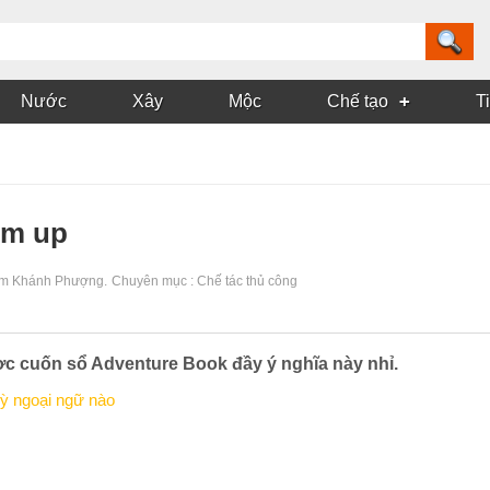
Nước
Xây
Mộc
Chế tạo
T
im up
m Khánh Phượng
.
Chuyên mục :
Chế tác thủ công
 cuốn sổ Adventure Book đầy ý nghĩa này nhỉ.
kỳ ngoại ngữ nào