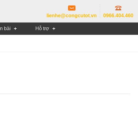
lienhe@congcutot.vn
0966.404.460
in bài
Hỗ trợ