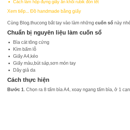
Cách làm hộp đựng giấy ăn khối rubik đón tết
Xem tiếp... Đồ handmade bằng giấy
Cùng Blog.thucong bắt tay vào làm những
cuốn sổ
này nhé
Chuẩn bị nguyên liệu làm cuốn sổ
Bìa cát tông cứng
Kìm bấm lỗ
Giấy A4,kéo
Giấy màu,bút sáp,sơn món tay
Dây giả da
Cách thực hiện
Bước 1
. Chọn ra 8 tấm bìa A4, xoay ngang tấm bìa, ở 1 cạn