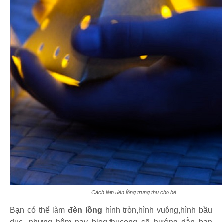
Cách làm đèn lồng trung thu cho bé
Bạn có thể làm
đèn lồng
hình tròn,hình vuông,hình bầu
dục...nhưng hôm nay blog.thucong sẽ hướng dẫn bạn