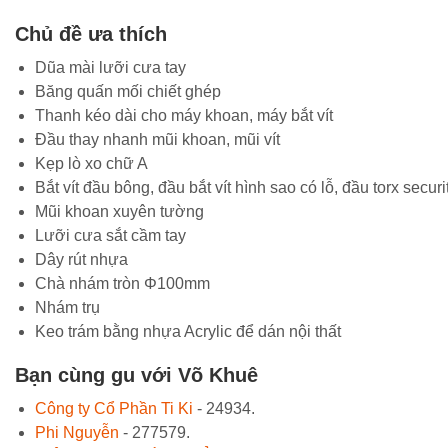
Chủ đề ưa thích
Dũa mài lưỡi cưa tay
Băng quấn mối chiết ghép
Thanh kéo dài cho máy khoan, máy bắt vít
Đầu thay nhanh mũi khoan, mũi vít
Kẹp lò xo chữ A
Bắt vít đầu bông, đầu bắt vít hình sao có lỗ, đầu torx securi
Mũi khoan xuyên tường
Lưỡi cưa sắt cầm tay
Dây rút nhựa
Chà nhám tròn Φ100mm
Nhám trụ
Keo trám bằng nhựa Acrylic để dán nội thất
Bạn cùng gu với Võ Khuê
Công ty Cổ Phần Ti Ki
- 24934.
Phi Nguyễn
- 277579.