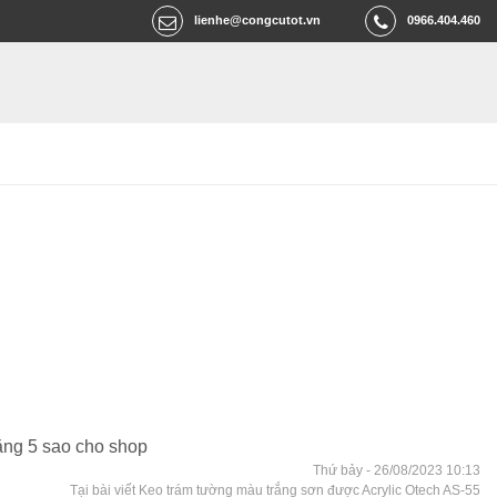
lienhe@congcutot.vn
0966.404.460
tặng 5 sao cho shop
Thứ bảy - 26/08/2023 10:13
Tại bài viết Keo trám tường màu trắng sơn được Acrylic Otech AS-55