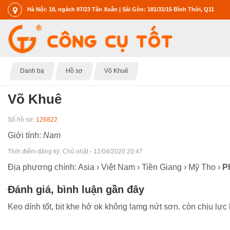
Hà Nội: 18, ngách 87/23 Tân Xuân | Sài Gòn: 181/31/15 Bình Thới, Q11
Danh bạ
Hồ sơ
Võ Khuê
Võ Khuê
Số hồ sơ:
126822
Giới tính:
Nam
Thời điểm đăng ký:
Chủ nhật - 12/04/2020 20:47
Địa phương chính: Asia › Việt Nam › Tiền Giang › Mỹ Tho ›
P
Đánh giá, bình luận gần đây
Keo dính tốt, bịt khe hở ok không lamg nứt sơn. còn chịu lự