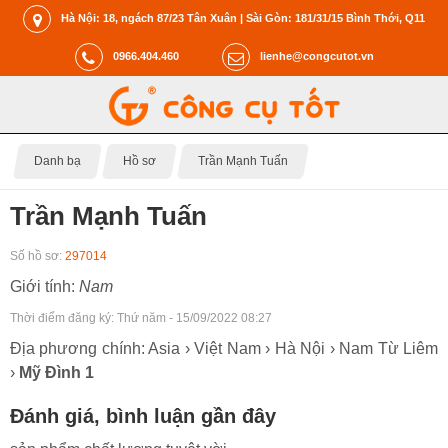
Hà Nội: 18, ngách 87/23 Tân Xuân | Sài Gòn: 181/31/15 Bình Thới, Q11
0966.404.460
lienhe@congcutot.vn
Danh bạ
Hồ sơ
Trần Mạnh Tuấn
Trần Mạnh Tuấn
Số hồ sơ:
297014
Giới tính:
Nam
Thời điểm đăng ký:
Thứ năm - 15/09/2022 08:27
Địa phương chính: Asia › Việt Nam › Hà Nội › Nam Từ Liêm
›
Mỹ Đình 1
Đánh giá, bình luận gần đây