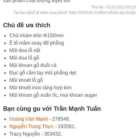
sản phẩm chất lượng tuyệt vời
Thứ ba - 01/11/2022 09:15
Tại bài viết Ê tô mâm xoay 6inch Total THT6166 CHÍNH HÃNG đạt chuẩn
Chủ đề ưa thích
Chà nhám tròn Φ100mm
Ê tô mâm xoay đế phẳng
Mũi doa lỗ sắt
Mũi doa lỗ gỗ
Mũi khoan gỗ đuôi cá
Đục gỗ cầm tay mũi phẳng dẹt
Mũi khoét lỗ gỗ
Mũi khoét inox răng hợp kim
Mũi khoan gỗ xoắn ốc, mui khoan auger
Bạn cùng gu với Trần Mạnh Tuấn
Hoàng Văn Mạnh
- 278548.
Nguyễn Trung Thực
- 193581.
Tracy Nguyễn - 303432.