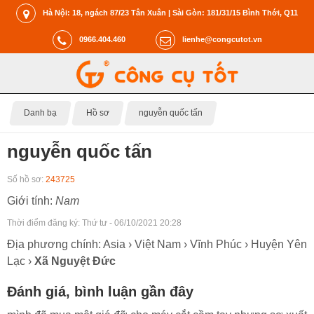
Hà Nội: 18, ngách 87/23 Tân Xuân | Sài Gòn: 181/31/15 Bình Thới, Q11
0966.404.460
lienhe@congcutot.vn
Danh bạ
Hồ sơ
nguyễn quốc tấn
nguyễn quốc tấn
Số hồ sơ:
243725
Giới tính:
Nam
Thời điểm đăng ký:
Thứ tư - 06/10/2021 20:28
Địa phương chính: Asia › Việt Nam › Vĩnh Phúc › Huyện Yên
Lạc ›
Xã Nguyệt Đức
Đánh giá, bình luận gần đây