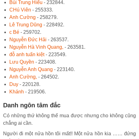
Bùi Trung Hiếu
- 232844.
CHú Viên
- 255333.
Anh Cường
- 258279.
Lê Trung Dũng
- 228492.
c Bé
- 259702.
Nguyễn Đức Hải
- 263537.
Nguyễn Hà Vinh Quang,
- 263581.
đỗ anh tuấn kiệt
- 223549.
Lưu Quyền
- 223408.
Nguyễn Anh Quang
- 223140.
Anh Cường,
- 264502.
Duy
- 220128.
Khánh
- 219506.
Danh ngôn tâm đắc
Có những thứ không thể mua được nhưng cho không cũng
chẳng ai cần.
Người đi một nửa hồn tôi mất!! Một nửa hồn kia …… đứng