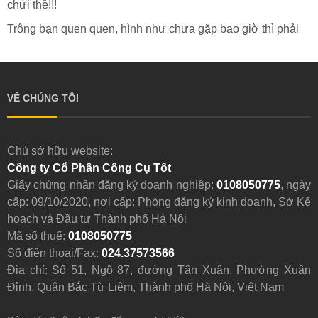
chửi thề!!!
Trông bạn quen quen, hình như chưa gặp bao giờ thì phải
VỀ CHÚNG TÔI
Chủ sở hữu website:
Công ty Cổ Phần Công Cụ Tốt
Giấy chứng nhận đăng ký doanh nghiệp:
0108050775
, ngày
cấp: 09/10/2020, nơi cấp: Phòng đăng ký kinh doanh, Sở Kế
hoạch và Đầu tư Thành phố Hà Nội
Mã số thuế:
0108050775
Số điện thoại/Fax:
024.37573566
Địa chỉ: Số 51, Ngõ 87, đường Tân Xuân, Phường Xuân
Đỉnh, Quận Bắc Từ Liêm, Thành phố Hà Nội, Việt Nam