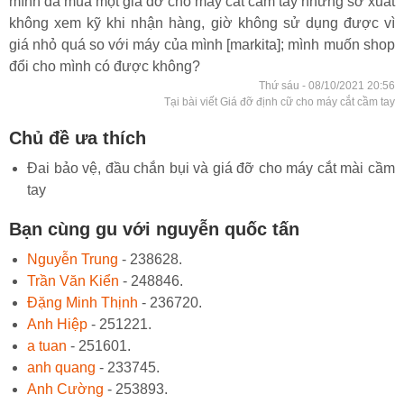
mình đã mua một giá đỡ cho máy cắt cầm tay nhưng sơ xuất
không xem kỹ khi nhận hàng, giờ không sử dụng được vì
giá nhỏ quá so với máy của mình [markita]; mình muốn shop
đổi cho mình có được không?
Thứ sáu - 08/10/2021 20:56
Tại bài viết Giá đỡ định cữ cho máy cắt cầm tay
Chủ đề ưa thích
Đai bảo vệ, đầu chắn bụi và giá đỡ cho máy cắt mài cầm
tay
Bạn cùng gu với nguyễn quốc tấn
Nguyễn Trung
- 238628.
Trần Văn Kiển
- 248846.
Đặng Minh Thịnh
- 236720.
Anh Hiệp
- 251221.
a tuan
- 251601.
anh quang
- 233745.
Anh Cường
- 253893.