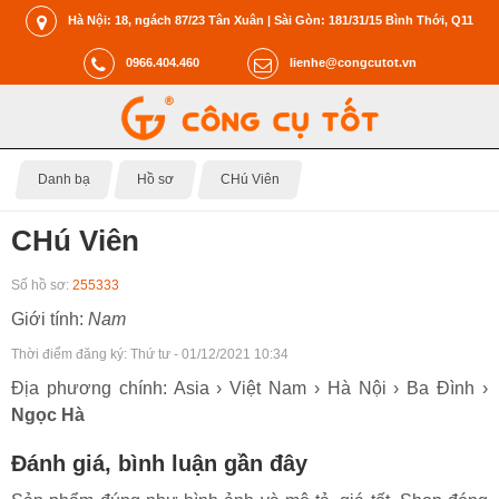
Hà Nội: 18, ngách 87/23 Tân Xuân | Sài Gòn: 181/31/15 Bình Thới, Q11
0966.404.460
lienhe@congcutot.vn
Danh bạ
Hồ sơ
CHú Viên
CHú Viên
Số hồ sơ:
255333
Giới tính:
Nam
Thời điểm đăng ký:
Thứ tư - 01/12/2021 10:34
Địa phương chính: Asia › Việt Nam › Hà Nội › Ba Đình ›
Ngọc Hà
Đánh giá, bình luận gần đây