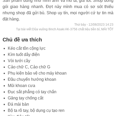
Sản phẩm đúng như hình ảnh và mô tả, giá tốt. Shop đóng
gói giao hàng nhanh. Đợt này mình mua có sơ sót thiếu
nhưng shop đã gửi bù. Shop uy tín, mọi người cứ tự tin mà
đặt hàng.
Thứ bảy - 12/08/2023 14:23
Tại bài viết Dũa vuông 8inch Asaki AK-3756 chất liệu bền bỉ, MÀI TỐT
Chủ đề ưa thích
Kéo cắt tôn cộng lực
Kìm tuốt dây điện
Vòi tưới cây
Cảo chữ C, Cảo chữ G
Phụ kiện bảo vệ cho máy khoan
Đầu chuyển hướng khoan
Mũi khoan cưa
Đục sắt phẳng có tay chắn
Găng tay chống cắt
Đá mài bàn
Bộ ta rô tay, bộ dụng cụ tạo ren