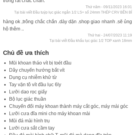
trong rất chắc chắn.
Thứ năm - 09/11/2023 16:01
Tại bài viết Đầu tuýp lục giác ngắn 1/2 LS+ số 24mm THÉP CRV BỀN BỈ
hàng ok ,trông chắc chắn .dày dặn .shop giao nhanh .sẽ ủng
hộ thêm ..
Thứ hai - 24/07/2023 11:19
Tại bài viết Đầu khẩu lục giác 1/2 TOP xanh 18mm
Chủ đề ưa thích
Mũi khoan tháo vít bị toét đầu
Dây chuyển hướng bắt vít
Dụng cụ nhiễm khử từ
Tay vặn tô vít đầu lục 6ly
Lưỡi dao rọc giấy
Bộ lục giác thuần
Chuyển đổi máy khoan thành máy cắt góc, máy mài góc
Lưỡi cưa đĩa mini cho máy khoan mài
Mũi đá mài hình trụ
Lưỡi cưa sắt cầm tay