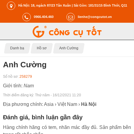
Hà Nội: 18, ngách 87/23 Tân Xuân | Sài Gòn: 181/31/15 Bình Thới, Q11
0966.404.460
lienhe@congcutot.vn
Danh bạ
Hồ sơ
Anh Cường
Anh Cường
Số hồ sơ:
258279
Giới tính:
Nam
Thời điểm đăng ký:
Thứ năm - 16/12/2021 11:20
Địa phương chính: Asia › Việt Nam ›
Hà Nội
Đánh giá, bình luận gần đây
Hàng chính hãng có tem, nhãn mác đầy đủ. Sản phẩm bên