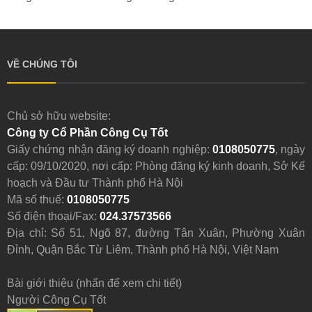
VỀ CHÚNG TÔI
Chủ sở hữu website:
Công ty Cổ Phần Công Cụ Tốt
Giấy chứng nhận đăng ký doanh nghiệp:
0108050775
, ngày
cấp: 09/10/2020, nơi cấp: Phòng đăng ký kinh doanh, Sở Kế
hoạch và Đầu tư Thành phố Hà Nội
Mã số thuế:
0108050775
Số điện thoại/Fax:
024.37573566
Địa chỉ: Số 51, Ngõ 87, đường Tân Xuân, Phường Xuân
Đỉnh, Quận Bắc Từ Liêm, Thành phố Hà Nội, Việt Nam
Bài giới thiệu (nhấn để xem chi tiết)
Người Công Cụ Tốt