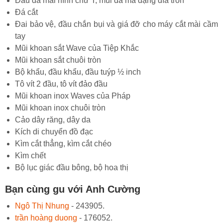
Đầu đá mài hình chữ T, mũi đá mà dạng đĩa tròn
Đá cắt
Đai bảo vệ, đầu chắn bụi và giá đỡ cho máy cắt mài cầm
tay
Mũi khoan sắt Wave của Tiệp Khắc
Mũi khoan sắt chuôi tròn
Bộ khẩu, đầu khẩu, đầu tuýp ½ inch
Tô vít 2 đầu, tô vít đảo đầu
Mũi khoan inox Waves của Pháp
Mũi khoan inox chuôi tròn
Cảo dây răng, dây da
Kích di chuyển đồ đạc
Kìm cắt thẳng, kìm cắt chéo
Kìm chết
Bộ lục giác đầu bông, bộ hoa thị
Bạn cùng gu với Anh Cường
Ngô Thị Nhung
- 243905.
trần hoàng duong
- 176052.