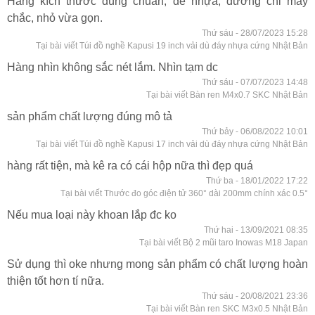
Hàng kích thước đúng chuẩn, đế nhựa, đường chỉ may
chắc, nhỏ vừa gọn.
Thứ sáu - 28/07/2023 15:28
Tại bài viết Túi đồ nghề Kapusi 19 inch vải dù đáy nhựa cứng Nhật Bản
Hàng nhìn không sắc nét lắm. Nhìn tạm dc
Thứ sáu - 07/07/2023 14:48
Tại bài viết Bàn ren M4x0.7 SKC Nhật Bản
sản phẩm chất lượng đúng mô tả
Thứ bảy - 06/08/2022 10:01
Tại bài viết Túi đồ nghề Kapusi 17 inch vải dù đáy nhựa cứng Nhật Bản
hàng rất tiện, mà kê ra có cái hộp nữa thì đẹp quá
Thứ ba - 18/01/2022 17:22
Tại bài viết Thước đo góc điện tử 360° dài 200mm chính xác 0.5°
Nếu mua loại này khoan lắp đc ko
Thứ hai - 13/09/2021 08:35
Tại bài viết Bộ 2 mũi taro Inowas M18 Japan
Sử dụng thì oke nhưng mong sản phẩm có chất lượng hoàn
thiện tốt hơn tí nữa.
Thứ sáu - 20/08/2021 23:36
Tại bài viết Bàn ren SKC M3x0.5 Nhật Bản