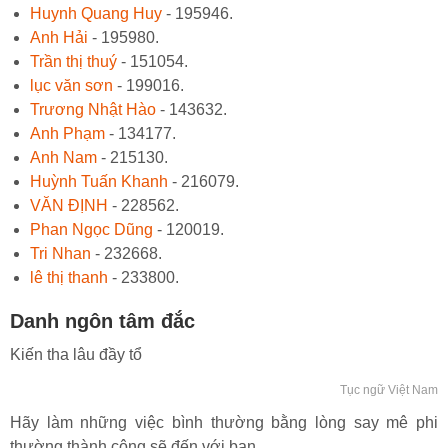
Huynh Quang Huy
- 195946.
Anh Hải
- 195980.
Trần thị thuý
- 151054.
lục văn sơn
- 199016.
Trương Nhật Hào
- 143632.
Anh Phạm
- 134177.
Anh Nam
- 215130.
Huỳnh Tuấn Khanh
- 216079.
VĂN ĐỊNH
- 228562.
Phan Ngọc Dũng
- 120019.
Tri Nhan
- 232668.
lê thị thanh
- 233800.
Danh ngôn tâm đắc
Kiến tha lâu đầy tổ
Tục ngữ Việt Nam
Hãy làm những việc bình thường bằng lòng say mê phi
thường thành công sẽ đến với bạn.