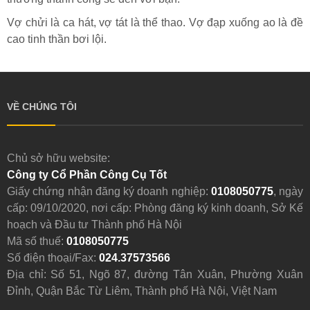
Vợ chửi là ca hát, vợ tát là thể thao. Vợ đạp xuống ao là đề
cao tinh thần bơi lội.
VỀ CHÚNG TÔI
Chủ sở hữu website:
Công ty Cổ Phần Công Cụ Tốt
Giấy chứng nhận đăng ký doanh nghiệp:
0108050775
, ngày
cấp: 09/10/2020, nơi cấp: Phòng đăng ký kinh doanh, Sở Kế
hoạch và Đầu tư Thành phố Hà Nội
Mã số thuế:
0108050775
Số điện thoại/Fax:
024.37573566
Địa chỉ: Số 51, Ngõ 87, đường Tân Xuân, Phường Xuân
Đỉnh, Quận Bắc Từ Liêm, Thành phố Hà Nội, Việt Nam