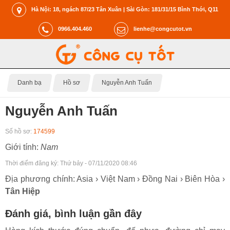
Hà Nội: 18, ngách 87/23 Tân Xuân | Sài Gòn: 181/31/15 Bình Thới, Q11
0966.404.460
lienhe@congcutot.vn
Danh bạ
Hồ sơ
Nguyễn Anh Tuấn
Nguyễn Anh Tuấn
Số hồ sơ:
174599
Giới tính:
Nam
Thời điểm đăng ký:
Thứ bảy - 07/11/2020 08:46
Địa phương chính: Asia › Việt Nam › Đồng Nai › Biên Hòa ›
Tân Hiệp
Đánh giá, bình luận gần đây