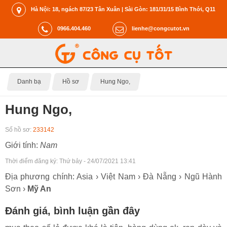
Hà Nội: 18, ngách 87/23 Tân Xuân | Sài Gòn: 181/31/15 Bình Thới, Q11
0966.404.460
lienhe@congcutot.vn
Danh bạ
Hồ sơ
Hung Ngo,
Hung Ngo,
Số hồ sơ:
233142
Giới tính:
Nam
Thời điểm đăng ký:
Thứ bảy - 24/07/2021 13:41
Địa phương chính: Asia › Việt Nam › Đà Nẵng › Ngũ Hành
Sơn ›
Mỹ An
Đánh giá, bình luận gần đây