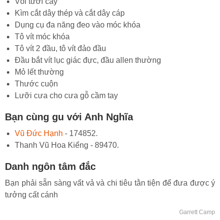
Vòi tưới cây
Kìm cắt dây thép và cắt dây cáp
Dụng cụ đa năng đeo vào móc khóa
Tô vít móc khóa
Tô vít 2 đầu, tô vít đảo đầu
Đầu bắt vít lục giác đực, đầu allen thường
Mỏ lết thường
Thước cuộn
Lưỡi cưa cho cưa gỗ cầm tay
Bạn cùng gu với Anh Nghĩa
Vũ Đức Hạnh
- 174852.
Thanh Vũ Hoa Kiểng - 89470.
Danh ngôn tâm đắc
Bạn phải sẵn sàng vất vả và chi tiêu tằn tiện để đưa được ý
tưởng cất cánh
Garrett Camp