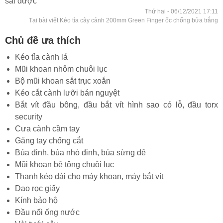
sài được
Thứ hai - 06/12/2021 17:11
Tại bài viết Kéo tỉa cây cảnh 200mm Green Finger ốc chống bửa trắng
Chủ đề ưa thích
Kéo tỉa cành lá
Mũi khoan nhôm chuôi lục
Bộ mũi khoan sắt trục xoắn
Kéo cắt cành lưỡi bán nguyệt
Bắt vít đầu bông, đầu bắt vít hình sao có lỗ, đầu torx
security
Cưa cành cầm tay
Găng tay chống cắt
Búa đinh, búa nhỏ đinh, búa sừng dê
Mũi khoan bê tông chuôi lục
Thanh kéo dài cho máy khoan, máy bắt vít
Dao rọc giấy
Kính bảo hộ
Đầu nối ống nước