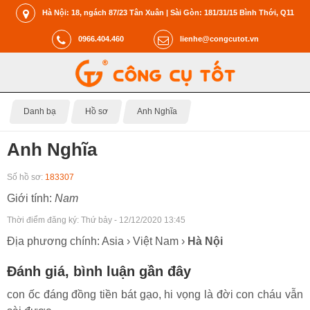
Hà Nội: 18, ngách 87/23 Tân Xuân | Sài Gòn: 181/31/15 Bình Thới, Q11
0966.404.460
lienhe@congcutot.vn
Danh bạ
Hồ sơ
Anh Nghĩa
Anh Nghĩa
Số hồ sơ:
183307
Giới tính:
Nam
Thời điểm đăng ký:
Thứ bảy - 12/12/2020 13:45
Địa phương chính: Asia › Việt Nam ›
Hà Nội
Đánh giá, bình luận gần đây
con ốc đáng đồng tiền bát gạo, hi vọng là đời con cháu vẫn