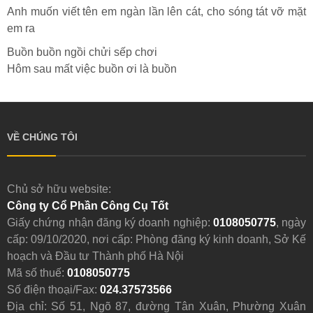
Anh muốn viết tên em ngàn lần lên cát, cho sóng tát vỡ mặt
em ra
Buồn buồn ngồi chửi sếp chơi
Hôm sau mất việc buồn ơi là buồn
VỀ CHÚNG TÔI
Chủ sở hữu website:
Công ty Cổ Phần Công Cụ Tốt
Giấy chứng nhận đăng ký doanh nghiệp:
0108050775
, ngày
cấp: 09/10/2020, nơi cấp: Phòng đăng ký kinh doanh, Sở Kế
hoạch và Đầu tư Thành phố Hà Nội
Mã số thuế:
0108050775
Số điện thoại/Fax:
024.37573566
Địa chỉ: Số 51, Ngõ 87, đường Tân Xuân, Phường Xuân