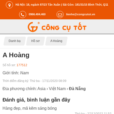
Hà Nội: 18, ngách 87/23 Tân Xuân | Sài Gòn: 181/31/15 Bình Thới, Q11
0966.404.460
lienhe@congcutot.vn
Danh bạ
Hồ sơ
A Hoàng
A Hoàng
Số hồ sơ:
177512
Giới tính:
Nam
Thời điểm đăng ký:
Thứ ba - 17/11/2020 08:09
Địa phương chính: Asia › Việt Nam ›
Đà Nẵng
Đánh giá, bình luận gần đây
Hàng đẹp, mã kẽm sáng bóng
Thứ ba - 27/12/2022 11:52