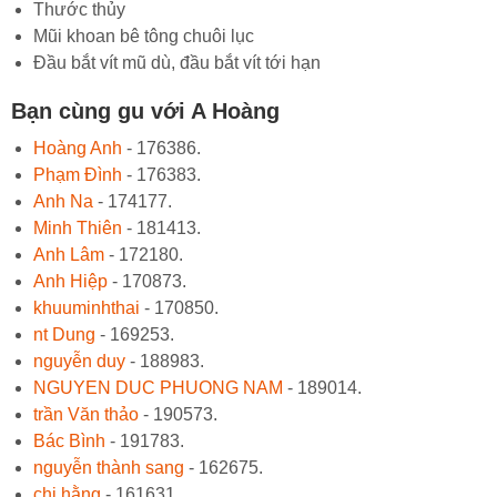
Thước thủy
Mũi khoan bê tông chuôi lục
Đầu bắt vít mũ dù, đầu bắt vít tới hạn
Bạn cùng gu với A Hoàng
Hoàng Anh
- 176386.
Phạm Đình
- 176383.
Anh Na
- 174177.
Minh Thiên
- 181413.
Anh Lâm
- 172180.
Anh Hiệp
- 170873.
khuuminhthai
- 170850.
nt Dung
- 169253.
nguyễn duy
- 188983.
NGUYEN DUC PHUONG NAM
- 189014.
trần Văn thảo
- 190573.
Bác Bình
- 191783.
nguyễn thành sang
- 162675.
chị hằng
- 161631.