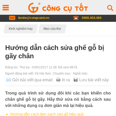
lienhe@congcutot.vn
0966.404.460
Kinh nghiệm hay
Mẹo của thợ
Hướng dẫn cách sửa ghế gỗ bị
gãy chân
Đăng lúc:
Thứ ba - 03/01/2017 11:38
. Đã xem 8678.
Người đăng bài viết:
Vũ Hải Sơn
.
Chuyên mục :
Nghề mộc
Gửi bài viết qua email
In ra
Lưu bài viết này
Trong quá trình sử dụng đôi khi các bạn khiến cho
chân ghế gỗ bị gãy. Hãy thử sửa nó bằng cách sau
với những dụng cụ đơn giản mà lại hiệu quả.
Hướng dẫn cách làm sạch sàn gỗ hiệu quả