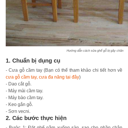
Hướng dẫn cách sửa ghế gỗ bị gãy chân
1. Chuẩn bị dụng cụ
- Cưa gỗ cầm tay (Bạn có thể tham khảo chi tiết hơn về
cưa gỗ cầm tay, cưa đa năng tại đây
)
- Dao cắt gỗ.
- Máy mài cầm tay.
- Máy bào cầm tay.
- Keo gắn gỗ.
- Sơn vecni.
2. Các bước thực hiện
- Bước 1: Đặt ghế nằm xuống sàn, sao cho phần chân