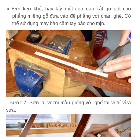
Đợi keo khô, hãy lấy một con dao cắt gỗ gọt cho
phẳng miếng gỗ đưa vào để phẳng với chân ghế. Có
thể sử dụng máy bào cầm tay bào cho mịn.
- Bước 7: Sơn lại vecni màu giống với ghế tại vị trí vừa
sửa.