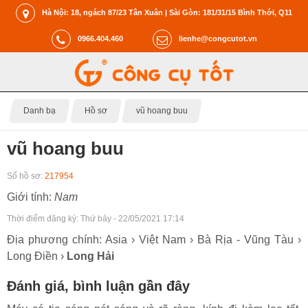
Hà Nội: 18, ngách 87/23 Tân Xuân | Sài Gòn: 181/31/15 Bình Thới, Q11
0966.404.460
lienhe@congcutot.vn
Danh bạ
Hồ sơ
vũ hoang buu
vũ hoang buu
Số hồ sơ:
217954
Giới tính:
Nam
Thời điểm đăng ký:
Thứ bảy - 22/05/2021 17:14
Địa phương chính: Asia › Việt Nam › Bà Rịa - Vũng Tàu ›
Long Điền ›
Long Hải
Đánh giá, bình luận gần đây