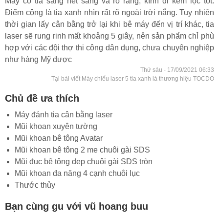
Máy có tia sáng nét sáng và rõ ràng, kính đi kèm lọc tốt.
Điểm cộng là tia xanh nhìn rất rõ ngoài trời nắng. Tuy nhiên
thời gian lấy cân bằng trở lại khi bê máy đến vị trí khác, tia
laser sẽ rung rinh mất khoảng 5 giây, nên sản phẩm chỉ phù
hợp với các đội thợ thi công dân dụng, chưa chuyên nghiệp
như hàng Mỹ được
Thứ sáu - 17/09/2021 06:33
Tại bài viết Máy chiếu laser 5 tia xanh lá thương hiệu TOCDO
Chủ đề ưa thích
Máy đánh tia cân bằng laser
Mũi khoan xuyên tường
Mũi khoan bê tông Avatar
Mũi khoan bê tông 2 me chuôi gài SDS
Mũi đục bê tông dẹp chuôi gài SDS tròn
Mũi khoan đa năng 4 cạnh chuôi lục
Thước thủy
Bạn cùng gu với vũ hoang buu