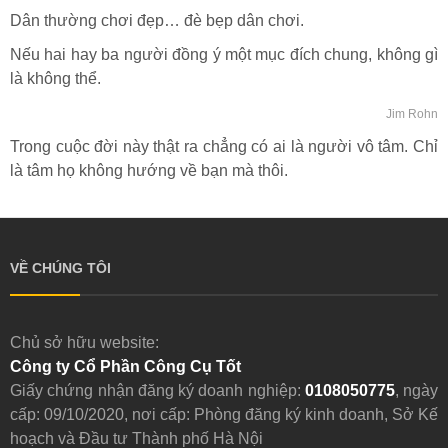
Dân thường chơi đẹp… đè bẹp dân chơi.
Nếu hai hay ba người đồng ý một mục đích chung, không gì
là không thể.
Jim Rohn
Trong cuộc đời này thật ra chẳng có ai là người vô tâm. Chỉ
là tâm họ không hướng về bạn mà thôi.
VỀ CHÚNG TÔI
Chủ sở hữu website:
Công ty Cổ Phần Công Cụ Tốt
Giấy chứng nhận đăng ký doanh nghiệp:
0108050775
, ngày
cấp: 09/10/2020, nơi cấp: Phòng đăng ký kinh doanh, Sở Kế
hoạch và Đầu tư Thành phố Hà Nội