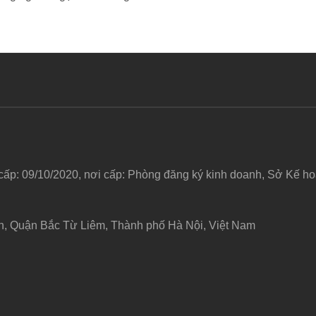
 cấp: 09/10/2020, nơi cấp: Phòng đăng ký kinh doanh, Sở Kế 
h, Quận Bắc Từ Liêm, Thành phố Hà Nội, Việt Nam