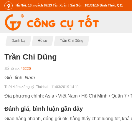
Hà Nội: 18, ngách 87/23 Tân Xuân | Sài Gòn: 181/31/15 Bình Thới, Q11
Danh bạ
Hồ sơ
Trần Chí Dũng
Trần Chí Dũng
Số hồ sơ:
46220
Giới tính:
Nam
Thời điểm đăng ký:
Thứ hai - 11/03/2019 14:11
Địa phương chính: Asia › Việt Nam › Hồ Chí Minh › Quận 7 ›
Đánh giá, bình luận gần đây
Giao hàng nhanh, đóng gói ok, hàng thấy chat luong tot, khá