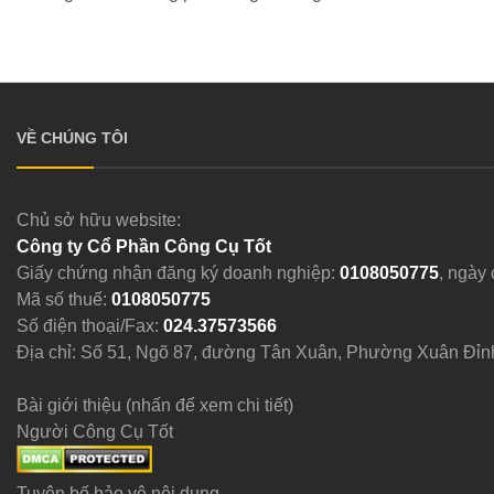
VỀ CHÚNG TÔI
Chủ sở hữu website:
Công ty Cổ Phần Công Cụ Tốt
Giấy chứng nhận đăng ký doanh nghiệp:
0108050775
, ngày
Mã số thuế:
0108050775
Số điện thoại/Fax:
024.37573566
Địa chỉ: Số 51, Ngõ 87, đường Tân Xuân, Phường Xuân Đỉn
Bài giới thiệu (nhấn để xem chi tiết)
Người Công Cụ Tốt
Tuyên bố bảo vệ nội dung