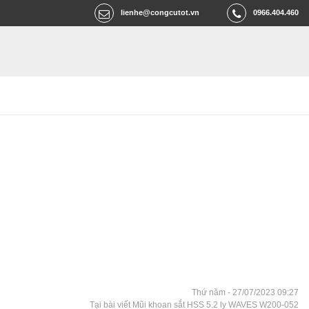
lienhe@congcutot.vn
0966.404.460
Thứ năm - 27/07/2023 09:27
Tại bài viết Mũi khoan sắt HSS 5.2 ly WAVES W200-052