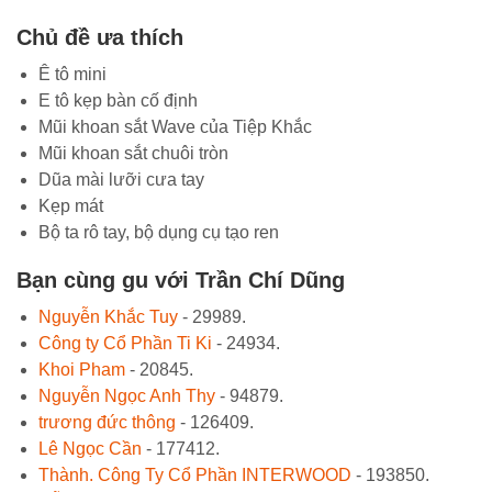
Chủ đề ưa thích
Ê tô mini
E tô kẹp bàn cố định
Mũi khoan sắt Wave của Tiệp Khắc
Mũi khoan sắt chuôi tròn
Dũa mài lưỡi cưa tay
Kẹp mát
Bộ ta rô tay, bộ dụng cụ tạo ren
Bạn cùng gu với Trần Chí Dũng
Nguyễn Khắc Tuy
- 29989.
Công ty Cổ Phần Ti Ki
- 24934.
Khoi Pham
- 20845.
Nguyễn Ngọc Anh Thy
- 94879.
trương đức thông
- 126409.
Lê Ngọc Cần
- 177412.
Thành. Công Ty Cổ Phần INTERWOOD
- 193850.