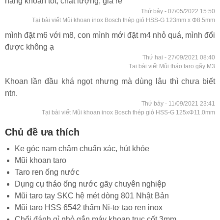
hàng khoan tốt, chất lượng, giá rẻ
Thứ bảy - 07/05/2022 15:50
Tại bài viết Mũi khoan inox Bosch thép gió HSS-G 123mm x Φ8.5mm
mình đặt m6 với m8, con mình mới đặt m4 nhỏ quá, mình đổi
được không ạ
Thứ hai - 27/09/2021 08:40
Tại bài viết Mũi tháo taro gãy M3
Khoan lần đầu khá ngọt nhưng mà dùng lâu thì chưa biết
ntn.
Thứ bảy - 11/09/2021 23:41
Tại bài viết Mũi khoan inox Bosch thép gió HSS-G 125xΦ11.0mm
Chủ đề ưa thích
Ke góc nam châm chuẩn xác, hút khỏe
Mũi khoan taro
Taro ren ống nước
Dụng cụ tháo ống nước gãy chuyên nghiệp
Mũi taro tay SKC hệ mét dòng 801 Nhật Bản
Mũi taro HSS 6542 thẩm Ni-tơ tạo ren inox
Chổi đánh gỉ nhỏ gắn máy khoan trục cốt 3mm