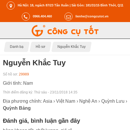
Hà Nội: 18, ngách 87/23 Tân Xuân | Sài Gòn: 181/31/15 Bình Thới, Q11
0966.404.460
lienhe@congcutot.vn
Danh bạ
Hồ sơ
Nguyễn Khắc Tuy
Nguyễn Khắc Tuy
Số hồ sơ:
29989
Giới tính:
Nam
Thời điểm đăng ký:
Thứ sáu - 23/11/2018 14:35
Địa phương chính: Asia › Việt Nam › Nghệ An › Quỳnh Lưu ›
Quỳnh Bảng
Đánh giá, bình luận gần đây