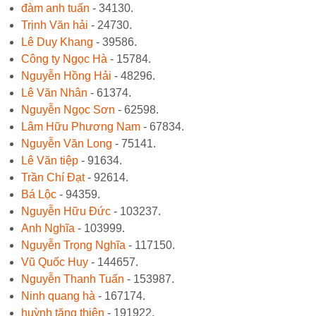
đàm anh tuấn
- 34130.
Trịnh Văn hải
- 24730.
Lê Duy Khang
- 39586.
Công ty Ngọc Hà
- 15784.
Nguyễn Hồng Hải
- 48296.
Lê Văn Nhân
- 61374.
Nguyễn Ngọc Sơn
- 62598.
Lâm Hữu Phương Nam
- 67834.
Nguyễn Văn Long
- 75141.
Lê Văn tiệp
- 91634.
Trần Chí Đạt
- 92614.
Bá Lộc
- 94359.
Nguyễn Hữu Đức
- 103237.
Anh Nghĩa
- 103999.
Nguyễn Trọng Nghĩa
- 117150.
Vũ Quốc Huy
- 144657.
Nguyễn Thanh Tuấn
- 153987.
Ninh quang hà
- 167174.
huỳnh tăng thiên
- 191922.