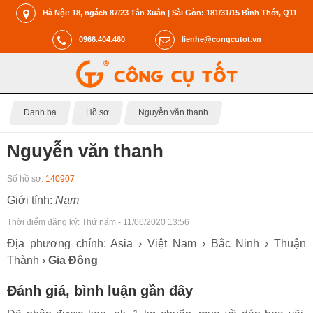
Hà Nội: 18, ngách 87/23 Tân Xuân | Sài Gòn: 181/31/15 Bình Thới, Q11
0966.404.460
lienhe@congcutot.vn
Danh bạ
Hồ sơ
Nguyễn văn thanh
Nguyễn văn thanh
Số hồ sơ:
140907
Giới tính:
Nam
Thời điểm đăng ký:
Thứ năm - 11/06/2020 13:56
Địa phương chính: Asia › Việt Nam › Bắc Ninh › Thuận
Thành ›
Gia Đông
Đánh giá, bình luận gần đây