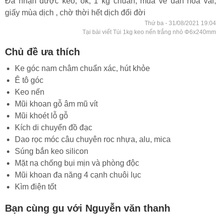
Đã nhận được keo, ok, 1 kg chuẩn, mua về dán hoa vãi,
giấy mùa dịch , chờ thời hết dịch đổi đời
Thứ ba - 31/08/2021 19:04
Tại bài viết Túi 1kg keo nến trắng nhỏ Φ6x240mm
Chủ đề ưa thích
Ke góc nam châm chuẩn xác, hút khỏe
Ê tô góc
Keo nến
Mũi khoan gỗ âm mũ vít
Mũi khoét lỗ gỗ
Kích di chuyển đồ đạc
Dao rọc móc câu chuyên roc nhựa, alu, mica
Súng bắn keo silicon
Mặt nạ chống bụi mịn và phòng độc
Mũi khoan đa năng 4 cạnh chuôi lục
Kìm điện tốt
Bạn cùng gu với Nguyễn văn thanh