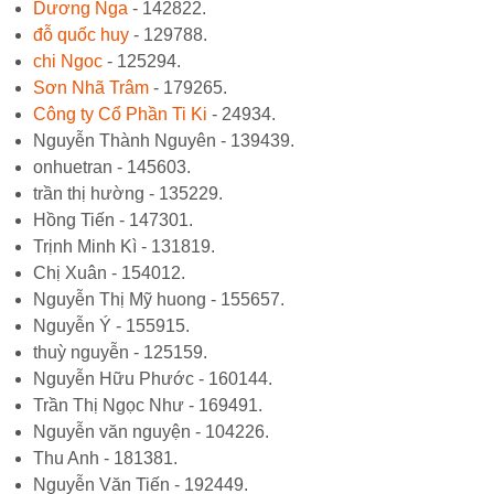
Dương Nga
- 142822.
đỗ quốc huy
- 129788.
chi Ngoc
- 125294.
Sơn Nhã Trâm
- 179265.
Công ty Cổ Phần Ti Ki
- 24934.
Nguyễn Thành Nguyên - 139439.
onhuetran - 145603.
trần thị hường - 135229.
Hồng Tiến - 147301.
Trịnh Minh Kì - 131819.
Chị Xuân - 154012.
Nguyễn Thị Mỹ huong - 155657.
Nguyễn Ý - 155915.
thuỳ nguyễn - 125159.
Nguyễn Hữu Phước - 160144.
Trần Thị Ngọc Như - 169491.
Nguyễn văn nguyện - 104226.
Thu Anh - 181381.
Nguyễn Văn Tiến - 192449.