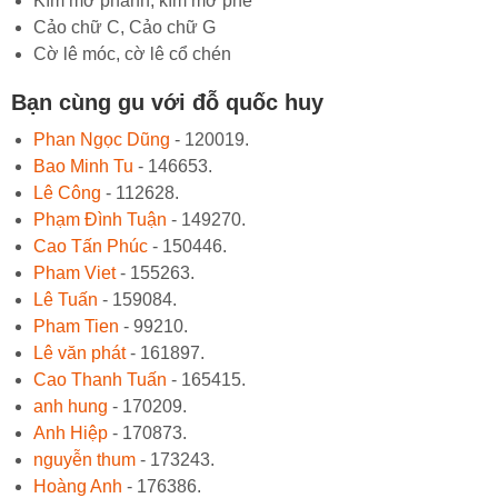
Kìm mở phanh, kìm mở phe
Cảo chữ C, Cảo chữ G
Cờ lê móc, cờ lê cổ chén
Bạn cùng gu với đỗ quốc huy
Phan Ngọc Dũng
- 120019.
Bao Minh Tu
- 146653.
Lê Công
- 112628.
Phạm Đình Tuận
- 149270.
Cao Tấn Phúc
- 150446.
Pham Viet
- 155263.
Lê Tuấn
- 159084.
Pham Tien
- 99210.
Lê văn phát
- 161897.
Cao Thanh Tuấn
- 165415.
anh hung
- 170209.
Anh Hiệp
- 170873.
nguyễn thum
- 173243.
Hoàng Anh
- 176386.