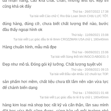
đã nhận hàng, cảo khá chắc chắn, nhưng test lực kẹp thì
cũng khá ok đấy
Thứ ba - 26/07/2022 17:38
Tại bài viết Cảo chữ C Rio Đài Loan 3inch CHỊU LỰC TỐT.
đúng hàng, đúng cỡ, chưa biết chất lượng thế nào, bước
đầu thấy ngoại hình ok
Thứ bảy - 11/09/2021 15:08
Tại bài viết Lục giác đầu bi lẻ 8mm CROZZMAN USA chữ L 180x40mm
Hàng chuẩn hình, mẫu mã đpẹ
Thứ hai - 06/09/2021 15:06
Tại bài viết Súng thổi khí INGCO ABG031-3
Đẹp như mô tả. Đóng gói kỹ lưỡng. Chất lượng tuyệt vời
Thứ sáu - 20/08/2021 09:15
Tại bài viết Đầu vặn khẩu 1/2 chuôi lục TOP.
sản phẩm hơi mềm, chất liệu chưa tốt lắm nên vặn vừa lực
để chánh biến dạng
Thứ ba - 17/08/2021 01:48
Tại bài viết Lục giác đầu bi lẻ 8 ly chữ L 180x40mm
hàng kim loại mà shop bọc rất kỹ và cẩn thận, lần sau mình
đặt bọc vừa thôi cũng được, cùng bảo vệ môi trường nhé