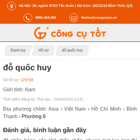
Hà Nội: 18, ngách 87/23 Tân Xuân | Sài Gòn: 181/31/15 Bình Thới, Q11
0966.404.460
lienhe@congcutot.vn
Danh bạ
Hồ sơ
đỗ quốc huy
đỗ quốc huy
Số hồ sơ:
129788
Giới tính:
Nam
Thời điểm đăng ký:
Thứ sáu - 24/04/2020 13:41
Địa phương chính: Asia › Việt Nam › Hồ Chí Minh › Bình
Thạnh ›
Phường 6
Đánh giá, bình luận gần đây