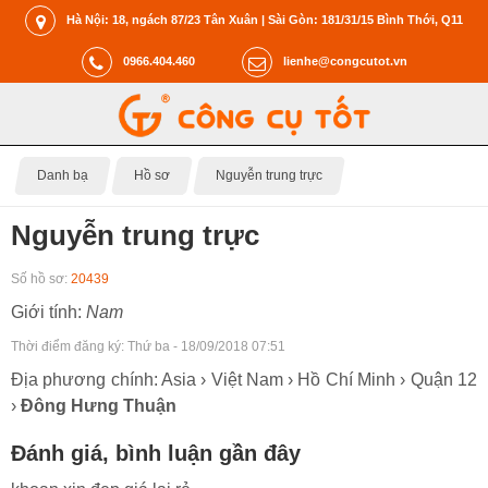
Hà Nội: 18, ngách 87/23 Tân Xuân | Sài Gòn: 181/31/15 Bình Thới, Q11
0966.404.460
lienhe@congcutot.vn
Danh bạ
Hồ sơ
Nguyễn trung trực
Nguyễn trung trực
Số hồ sơ:
20439
Giới tính:
Nam
Thời điểm đăng ký:
Thứ ba - 18/09/2018 07:51
Địa phương chính: Asia › Việt Nam › Hồ Chí Minh › Quận 12
›
Đông Hưng Thuận
Đánh giá, bình luận gần đây