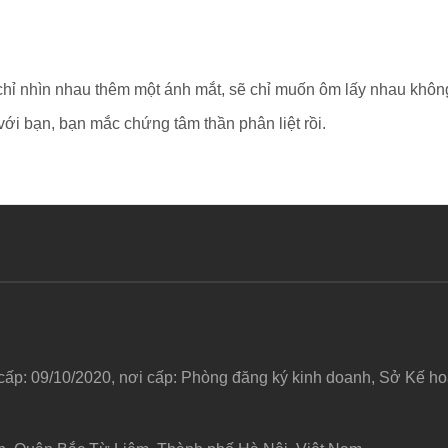
chỉ nhìn nhau thêm một ánh mắt, sẽ chỉ muốn ôm lấy nhau không
i bạn, bạn mắc chứng tâm thần phân liệt rồi.
 cấp: 09/10/2020, nơi cấp: Phòng đăng ký kinh doanh, Sở Kế 