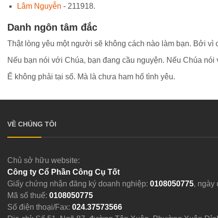
Lâm Nguyễn
- 211918.
Danh ngôn tâm đắc
Thật lòng yêu một người sẽ không cách nào làm bạn. Bởi vì 
Nếu bạn nói với Chúa, bạn đang cầu nguyện. Nếu Chúa nói vớ
Ế không phải tại số. Mà là chưa ham hố tình yêu.
VỀ CHÚNG TÔI
Chủ sở hữu website:
Công ty Cổ Phần Công Cụ Tốt
Giấy chứng nhận đăng ký doanh nghiệp:
0108050775
, ngày
Mã số thuế:
0108050775
Số điện thoại/Fax:
024.37573566