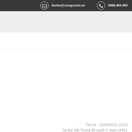
lienhe@congcutot.vn
0966.404.460
Thứ tư - 15/03/2023 10:03
Tại bài viết Thùng đồ nghề C-mart L0461