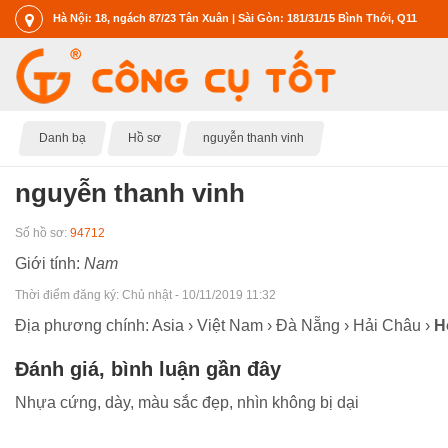
Hà Nội: 18, ngách 87/23 Tân Xuân | Sài Gòn: 181/31/15 Bình Thới, Q11
Danh bạ
Hồ sơ
nguyễn thanh vinh
nguyễn thanh vinh
Số hồ sơ:
94712
Giới tính:
Nam
Thời điểm đăng ký:
Chủ nhật - 10/11/2019 11:32
Địa phương chính: Asia › Việt Nam › Đà Nẵng › Hải Châu ›
H
Đánh giá, bình luận gần đây
Nhựa cứng, dày, màu sắc đẹp, nhìn không bị dại