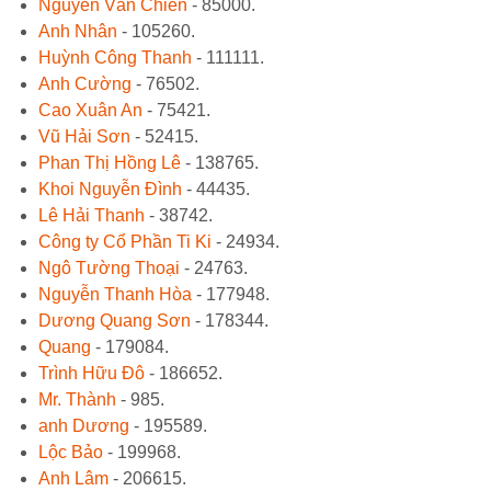
Nguyễn Văn Chiển
- 85000.
Anh Nhân
- 105260.
Huỳnh Công Thanh
- 111111.
Anh Cường
- 76502.
Cao Xuân An
- 75421.
Vũ Hải Sơn
- 52415.
Phan Thị Hồng Lê
- 138765.
Khoi Nguyễn Đình
- 44435.
Lê Hải Thanh
- 38742.
Công ty Cổ Phần Ti Ki
- 24934.
Ngô Tường Thoại
- 24763.
Nguyễn Thanh Hòa
- 177948.
Dương Quang Sơn
- 178344.
Quang
- 179084.
Trình Hữu Đô
- 186652.
Mr. Thành
- 985.
anh Dương
- 195589.
Lộc Bảo
- 199968.
Anh Lâm
- 206615.