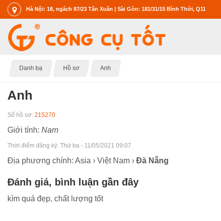
Hà Nội: 18, ngách 87/23 Tân Xuân | Sài Gòn: 181/31/15 Bình Thới, Q11
Danh bạ
Hồ sơ
Anh
Anh
Số hồ sơ:
215270
Giới tính:
Nam
Thời điểm đăng ký:
Thứ ba - 11/05/2021 09:07
Địa phương chính: Asia › Việt Nam ›
Đà Nẵng
Đánh giá, bình luận gần đây
kìm quá đẹp, chất lượng tốt