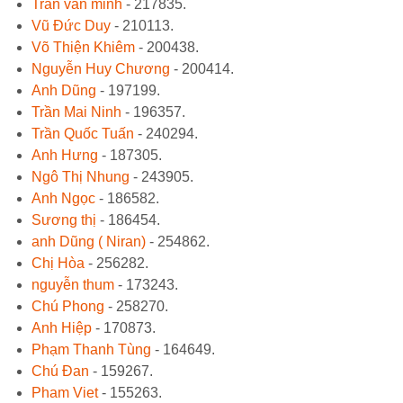
Trần văn minh
- 217835.
Vũ Đức Duy
- 210113.
Võ Thiện Khiêm
- 200438.
Nguyễn Huy Chương
- 200414.
Anh Dũng
- 197199.
Trần Mai Ninh
- 196357.
Trần Quốc Tuấn
- 240294.
Anh Hưng
- 187305.
Ngô Thị Nhung
- 243905.
Anh Ngọc
- 186582.
Sương thị
- 186454.
anh Dũng ( Niran)
- 254862.
Chị Hòa
- 256282.
nguyễn thum
- 173243.
Chú Phong
- 258270.
Anh Hiệp
- 170873.
Phạm Thanh Tùng
- 164649.
Chú Đan
- 159267.
Pham Viet
- 155263.