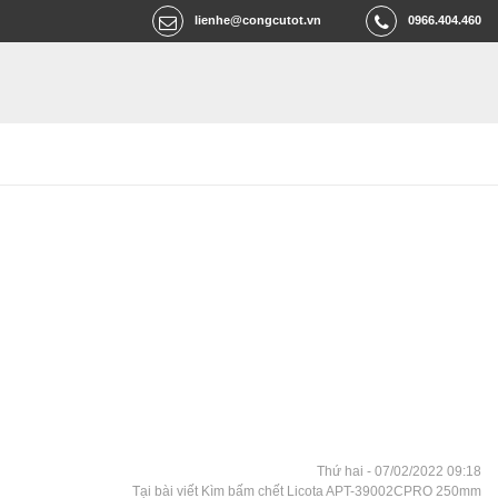
lienhe@congcutot.vn
0966.404.460
Thứ hai - 07/02/2022 09:18
Tại bài viết Kìm bấm chết Licota APT-39002CPRO 250mm