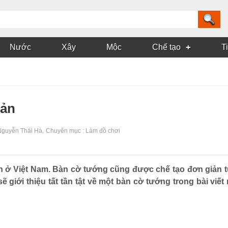
Nước
Xây
Mộc
Chế tạo
T
uản
Nguyễn Thái Hà
.
Chuyên mục :
Làm đồ chơi
biến ở Việt Nam. Bàn cờ tướng cũng được chế tạo đơn giản 
ẽ giới thiệu tất tần tật về một bàn cờ tướng trong bài viế