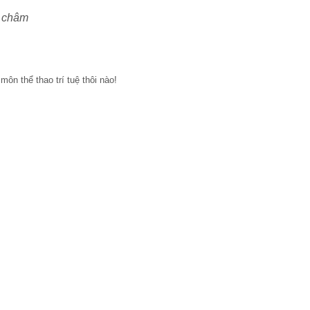
m châm
n thể thao trí tuệ thôi nào!