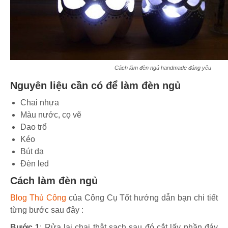
Cách làm đèn ngủ handmade đáng yêu
Nguyên liệu cần có để làm đèn ngủ
Chai nhựa
Màu nước, cọ vẽ
Dao trổ
Kéo
Bút dạ
Đèn led
Cách làm đèn ngủ
Blog Thủ Công
của Công Cụ Tốt hướng dẫn bạn chi tiết
từng bước sau đây :
Bước 1
: Rửa lại chai thật sạch sau đó cắt lấy phần đáy