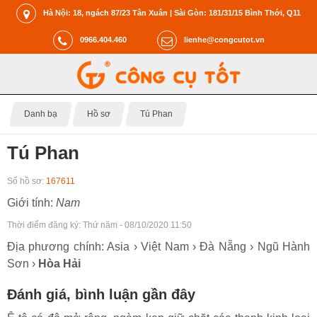
Hà Nội: 18, ngách 87/23 Tân Xuân | Sài Gòn: 181/31/15 Bình Thới, Q11
0966.404.460
lienhe@congcutot.vn
Danh bạ
Hồ sơ
Tú Phan
Tú Phan
Số hồ sơ:
167611
Giới tính:
Nam
Thời điểm đăng ký:
Thứ năm - 08/10/2020 11:50
Địa phương chính: Asia › Việt Nam › Đà Nẵng › Ngũ Hành
Sơn ›
Hòa Hải
Đánh giá, bình luận gần đây