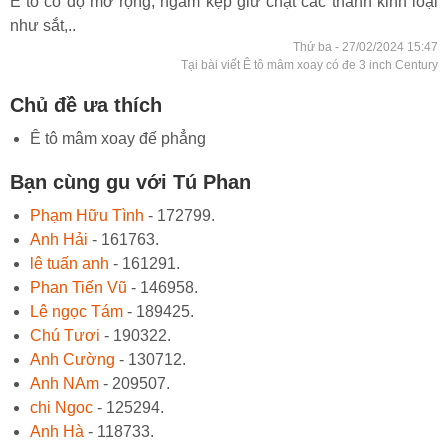
Ê tô có độ mở rộng, ngàm kẹp giữ chặt các thanh kinh loại
như sắt,..
Thứ ba - 27/02/2024 15:47
Tại bài viết Ê tô mâm xoay có đe 3 inch Century
Chủ đề ưa thích
Ê tô mâm xoay đế phẳng
Bạn cùng gu với Tú Phan
Phạm Hữu Tình
- 172799.
Anh Hải
- 161763.
lê tuấn anh
- 161291.
Phan Tiến Vũ
- 146958.
Lê ngọc Tám
- 189425.
Chú Tươi
- 190322.
Anh Cường
- 130712.
Anh NAm
- 209507.
chi Ngoc
- 125294.
Anh Hà
- 118733.