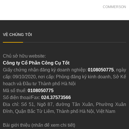
COMMERSON
VỀ CHÚNG TÔI
Chủ sở hữu website:
Công ty Cổ Phần Công Cụ Tốt
Giấy chứng nhận đăng ký doanh nghiệp:
0108050775
, ngày
cấp: 09/10/2020, nơi cấp: Phòng đăng ký kinh doanh, Sở Kế
hoạch và Đầu tư Thành phố Hà Nội
Mã số thuế:
0108050775
Số điện thoại/Fax:
024.37573566
Địa chỉ: Số 51, Ngõ 87, đường Tân Xuân, Phường Xuân
Đỉnh, Quận Bắc Từ Liêm, Thành phố Hà Nội, Việt Nam
Bài giới thiệu (nhấn để xem chi tiết)