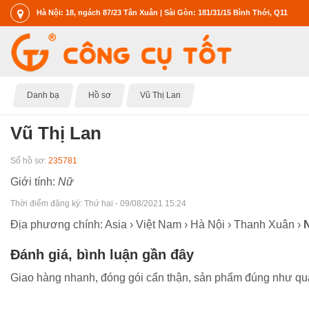
Hà Nội: 18, ngách 87/23 Tân Xuân | Sài Gòn: 181/31/15 Bình Thới, Q11
Danh bạ
Hồ sơ
Vũ Thị Lan
Vũ Thị Lan
Số hồ sơ:
235781
Giới tính:
Nữ
Thời điểm đăng ký:
Thứ hai - 09/08/2021 15:24
Địa phương chính: Asia › Việt Nam › Hà Nội › Thanh Xuân ›
Đánh giá, bình luận gần đây
Giao hàng nhanh, đóng gói cẩn thận, sản phẩm đúng như quả