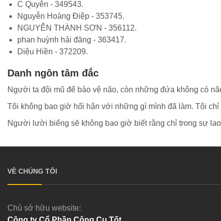
C Quyên - 349543.
Nguyễn Hoàng Điệp - 353745.
NGUYỄN THÀNH SƠN - 356112.
phan huỳnh hải đăng - 363417.
Diệu Hiền - 372209.
Danh ngôn tâm đắc
Người ta đội mũ để bảo vệ não, còn những đứa không có nã
Tôi không bao giờ hối hận với những gì mình đã làm. Tôi chỉ
Người lười biếng sẽ không bao giờ biết rằng chỉ trong sự la
VỀ CHÚNG TÔI
Chủ sở hữu website:
Công ty Cổ Phần Công Cụ Tốt