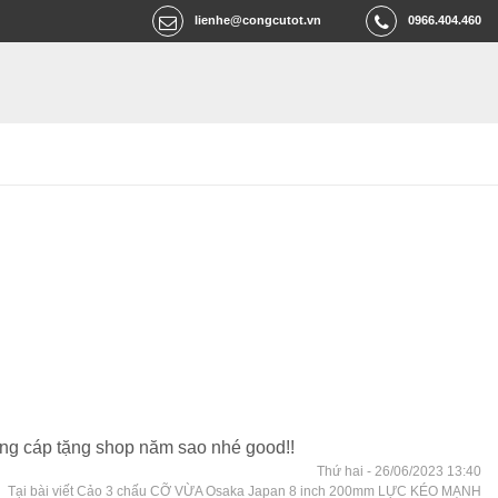
lienhe@congcutot.vn
0966.404.460
ứng cáp tặng shop năm sao nhé good!!
Thứ hai - 26/06/2023 13:40
Tại bài viết Cảo 3 chấu CỠ VỪA Osaka Japan 8 inch 200mm LỰC KÉO MẠNH