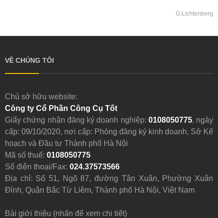
G.Lichtenberg
VỀ CHÚNG TÔI
Chủ sở hữu website:
Công ty Cổ Phần Công Cụ Tốt
Giấy chứng nhận đăng ký doanh nghiệp:
0108050775
, ngày
cấp: 09/10/2020, nơi cấp: Phòng đăng ký kinh doanh, Sở Kế
hoạch và Đầu tư Thành phố Hà Nội
Mã số thuế:
0108050775
Số điện thoại/Fax:
024.37573566
Địa chỉ: Số 51, Ngõ 87, đường Tân Xuân, Phường Xuân
Đỉnh, Quận Bắc Từ Liêm, Thành phố Hà Nội, Việt Nam
Bài giới thiệu (nhấn để xem chi tiết)