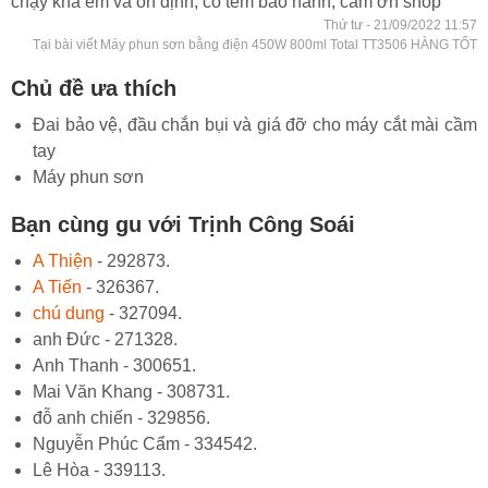
chạy khá êm và ổn định, có tem bảo hành, cảm ơn shop
Thứ tư - 21/09/2022 11:57
Tại bài viết Máy phun sơn bằng điện 450W 800ml Total TT3506 HÀNG TỐT
Chủ đề ưa thích
Đai bảo vệ, đầu chắn bụi và giá đỡ cho máy cắt mài cầm
tay
Máy phun sơn
Bạn cùng gu với Trịnh Công Soái
A Thiện
- 292873.
A Tiến
- 326367.
chú dung
- 327094.
anh Đức - 271328.
Anh Thanh - 300651.
Mai Văn Khang - 308731.
đỗ anh chiến - 329856.
Nguyễn Phúc Cẩm - 334542.
Lê Hòa - 339113.