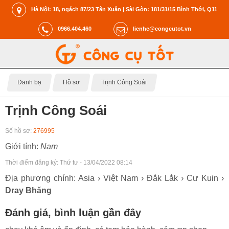
Hà Nội: 18, ngách 87/23 Tân Xuân | Sài Gòn: 181/31/15 Bình Thới, Q11
0966.404.460
lienhe@congcutot.vn
Danh bạ
Hồ sơ
Trịnh Công Soái
Trịnh Công Soái
Số hồ sơ:
276995
Giới tính:
Nam
Thời điểm đăng ký:
Thứ tư - 13/04/2022 08:14
Địa phương chính: Asia › Việt Nam › Đắk Lắk › Cư Kuin ›
Dray Bhăng
Đánh giá, bình luận gần đây