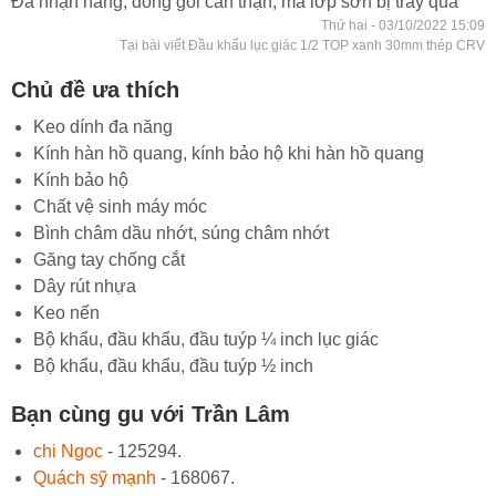
Đã nhận hàng, đóng gói cẩn thận, mà lớp sơn bị trầy quá
Thứ hai - 03/10/2022 15:09
Tại bài viết Đầu khẩu lục giác 1/2 TOP xanh 30mm thép CRV
Chủ đề ưa thích
Keo dính đa năng
Kính hàn hồ quang, kính bảo hộ khi hàn hồ quang
Kính bảo hộ
Chất vệ sinh máy móc
Bình châm dầu nhớt, súng châm nhớt
Găng tay chống cắt
Dây rút nhựa
Keo nến
Bộ khẩu, đầu khẩu, đầu tuýp ¼ inch lục giác
Bộ khẩu, đầu khẩu, đầu tuýp ½ inch
Bạn cùng gu với Trần Lâm
chi Ngoc
- 125294.
Quách sỹ mạnh
- 168067.