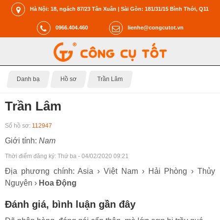
Hà Nội: 18, ngách 87/23 Tân Xuân | Sài Gòn: 181/31/15 Bình Thới, Q11
0966.404.460
lienhe@congcutot.vn
Danh bạ
Hồ sơ
Trần Lâm
Trần Lâm
Số hồ sơ:
112947
Giới tính:
Nam
Thời điểm đăng ký:
Thứ ba - 04/02/2020 09:21
Địa phương chính: Asia › Việt Nam › Hải Phòng › Thủy
Nguyên ›
Hoa Động
Đánh giá, bình luận gần đây