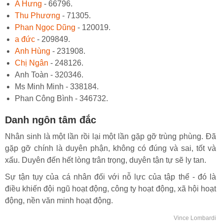
A Hưng
- 66796.
Thu Phương
- 71305.
Phan Ngọc Dũng
- 120019.
a đức
- 209849.
Anh Hùng
- 231908.
Chị Ngân
- 248126.
Anh Toàn - 320346.
Ms Minh Minh - 338184.
Phan Công Bình - 346732.
Danh ngôn tâm đắc
Nhân sinh là một lần rồi lại một lần gặp gỡ trùng phùng. Đã
gặp gỡ chính là duyên phận, không có đúng và sai, tốt và
xấu. Duyên đến hết lòng trân trọng, duyên tận tự sẽ ly tan.
Sự tận tụy của cá nhân đối với nỗ lực của tập thể - đó là
điều khiến đội ngũ hoạt động, công ty hoạt động, xã hội hoạt
động, nền văn minh hoạt động.
Vince Lombardi