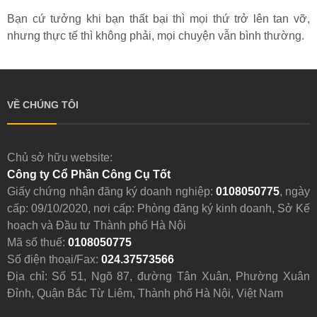
Bạn cứ tưởng khi bạn thất bại thì mọi thứ trở lên tan vỡ,
nhưng thực tế thì không phải, mọi chuyện vẫn bình thường.
VỀ CHÚNG TÔI
Chủ sở hữu website:
Công ty Cổ Phần Công Cụ Tốt
Giấy chứng nhận đăng ký doanh nghiệp:
0108050775
, ngày
cấp: 09/10/2020, nơi cấp: Phòng đăng ký kinh doanh, Sở Kế
hoạch và Đầu tư Thành phố Hà Nội
Mã số thuế:
0108050775
Số điện thoại/Fax:
024.37573566
Địa chỉ: Số 51, Ngõ 87, đường Tân Xuân, Phường Xuân
Đỉnh, Quận Bắc Từ Liêm, Thành phố Hà Nội, Việt Nam