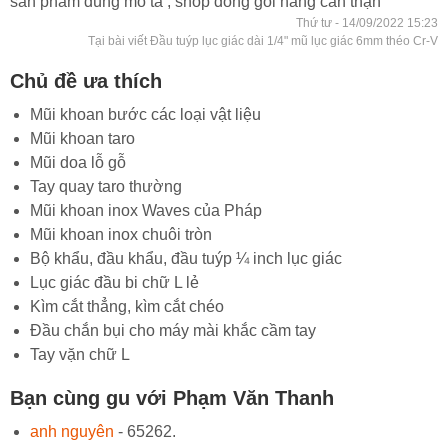
sản phẩm đúng mô tả , shop đóng gói hàng cẩn thận
Thứ tư - 14/09/2022 15:23
Tại bài viết Đầu tuýp lục giác dài 1/4" mũ lục giác 6mm théo Cr-V
Chủ đề ưa thích
Mũi khoan bước các loại vật liệu
Mũi khoan taro
Mũi doa lỗ gỗ
Tay quay taro thường
Mũi khoan inox Waves của Pháp
Mũi khoan inox chuôi tròn
Bộ khẩu, đầu khẩu, đầu tuýp ¼ inch lục giác
Lục giác đầu bi chữ L lẻ
Kìm cắt thẳng, kìm cắt chéo
Đầu chắn bụi cho máy mài khắc cầm tay
Tay vặn chữ L
Bạn cùng gu với Phạm Văn Thanh
anh nguyên
- 65262.