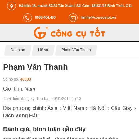
Hà Nội: 18, ngách 87/23 Tân Xuân | Sài Gòn: 181/31/15 Bình Thới, Q11
0966.404.460
lienhe@congcutot.vn
Danh bạ
Hồ sơ
Phạm Văn Thanh
Phạm Văn Thanh
Số hồ sơ:
40588
Giới tính:
Nam
Thời điểm đăng ký:
Thứ ba - 29/01/2019 15:13
Địa phương chính: Asia › Việt Nam › Hà Nội › Cầu Giấy ›
Dịch Vọng Hậu
Đánh giá, bình luận gần đây