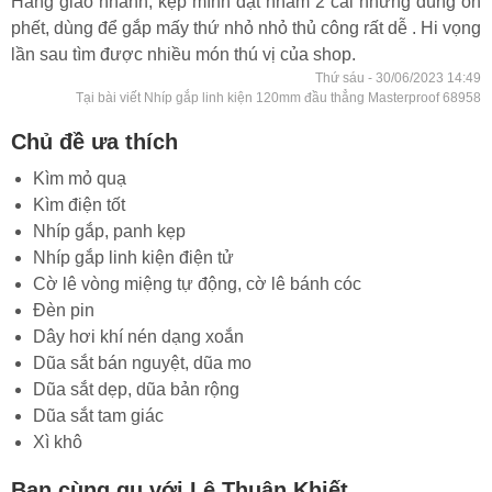
Hàng giao nhanh, kẹp mình đặt nhầm 2 cái nhưng dùng ổn
phết, dùng để gắp mấy thứ nhỏ nhỏ thủ công rất dễ . Hi vọng
lần sau tìm được nhiều món thú vị của shop.
Thứ sáu - 30/06/2023 14:49
Tại bài viết Nhíp gắp linh kiện 120mm đầu thẳng Masterproof 68958
Chủ đề ưa thích
Kìm mỏ quạ
Kìm điện tốt
Nhíp gắp, panh kẹp
Nhíp gắp linh kiện điện tử
Cờ lê vòng miệng tự động, cờ lê bánh cóc
Đèn pin
Dây hơi khí nén dạng xoắn
Dũa sắt bán nguyệt, dũa mo
Dũa sắt dẹp, dũa bản rộng
Dũa sắt tam giác
Xì khô
Bạn cùng gu với Lê Thuận Khiết