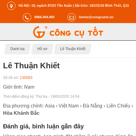
Hà Nội: 18, ngách 87/23 Tân Xuân | Sài Gòn: 181/31/15 Bình Thới, Q11
0966.404.460
lienhe@congcutot.vn
Danh bạ
Hồ sơ
Lê Thuận Khiết
Lê Thuận Khiết
Số hồ sơ:
135083
Giới tính:
Nam
Thời điểm đăng ký:
Thứ ba - 19/05/2020 14:54
Địa phương chính: Asia › Việt Nam › Đà Nẵng › Liên Chiểu ›
Hòa Khánh Bắc
Đánh giá, bình luận gần đây