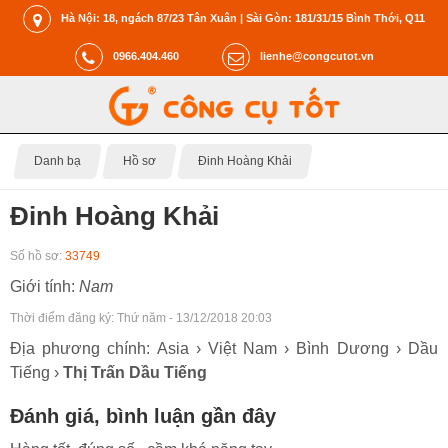
Hà Nội: 18, ngách 87/23 Tân Xuân | Sài Gòn: 181/31/15 Bình Thới, Q11
0966.404.460
lienhe@congcutot.vn
Danh bạ
Hồ sơ
Đinh Hoàng Khải
Đinh Hoàng Khải
Số hồ sơ:
33749
Giới tính:
Nam
Thời điểm đăng ký:
Thứ năm - 13/12/2018 20:03
Địa phương chính: Asia › Việt Nam › Bình Dương › Dầu
Tiếng ›
Thị Trấn Dầu Tiếng
Đánh giá, bình luận gần đây