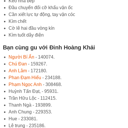
Kéo nhà bếp
Đầu chuyển đổi cỡ khẩu vặn ốc
Cần xiết lực tự động, tay vặn cóc
Kìm chết
Cờ lê hai đầu vòng kín
Kìm tuốt dây điện
Bạn cùng gu với Đinh Hoàng Khải
Người Bí Ẩn
- 140074.
Chú Đan
- 159267.
Anh Lâm
- 172180.
Phan Đạm Hiếu
- 234188.
Phạm Ngọc Anh
- 308468.
Huỳnh Tấn Đạt, - 95931.
Trần Hữu Lộc - 112415.
Thanh Ngà - 193899.
Anh Chung - 229353.
Hue - 233081.
Lê trung - 235186.