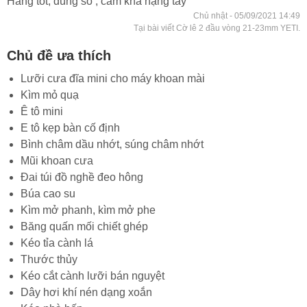
Hàng tốt, đúng số , cầm khá nặng tay
Chủ nhật - 05/09/2021 14:49
Tại bài viết Cờ lê 2 đầu vòng 21-23mm YETI.
Chủ đề ưa thích
Lưỡi cưa đĩa mini cho máy khoan mài
Kìm mỏ quạ
Ê tô mini
E tô kẹp bàn cố định
Bình châm dầu nhớt, súng châm nhớt
Mũi khoan cưa
Đai túi đồ nghề đeo hông
Búa cao su
Kìm mở phanh, kìm mở phe
Băng quấn mối chiết ghép
Kéo tỉa cành lá
Thước thủy
Kéo cắt cành lưỡi bán nguyệt
Dây hơi khí nén dạng xoắn