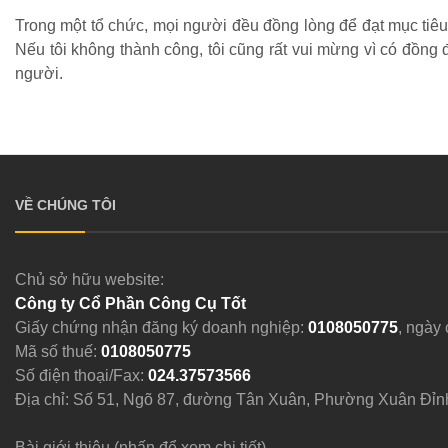
Trong một tổ chức, mọi người đều đồng lòng để đạt mục tiêu c
Nếu tôi không thành công, tôi cũng rất vui mừng vì có đồng
người.
VỀ CHÚNG TÔI
Chủ sở hữu website:
Công ty Cổ Phần Công Cụ Tốt
Giấy chứng nhận đăng ký doanh nghiệp:
0108050775
, ngày
Mã số thuế:
0108050775
Số điện thoại/Fax:
024.37573566
Địa chỉ: Số 51, Ngõ 87, đường Tân Xuân, Phường Xuân Đỉn
Bài giới thiệu (nhấn để xem chi tiết)