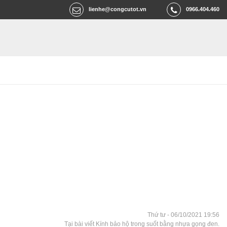
lienhe@congcutot.vn
0966.404.460
Thứ tư - 06/10/2021 19:56
Tại bài viết Kính bảo hộ trong suốt bằng nhựa gọng đen.