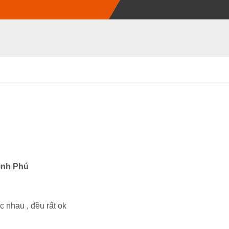
ình Phú
c nhau , đều rất ok