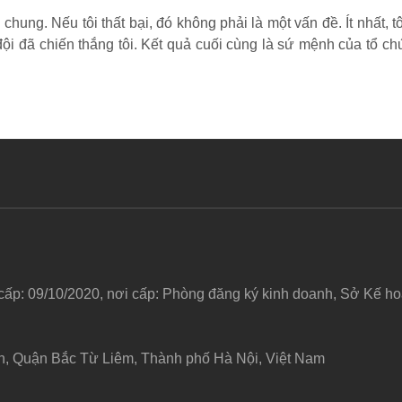
hung. Nếu tôi thất bại, đó không phải là một vấn đề. Ít nhất, tô
 đội đã chiến thắng tôi. Kết quả cuối cùng là sứ mệnh của tổ 
 cấp: 09/10/2020, nơi cấp: Phòng đăng ký kinh doanh, Sở Kế 
h, Quận Bắc Từ Liêm, Thành phố Hà Nội, Việt Nam