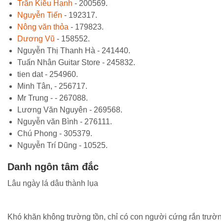
Trần Kiều Hạnh
- 200569.
Nguyễn Tiến
- 192317.
Nông văn thỏa
- 179823.
Dương Vũ
- 158552.
Nguyễn Thị Thanh Hà - 241440.
Tuấn Nhân Guitar Store - 245832.
tien dat - 254960.
Minh Tân, - 256717.
Mr Trung - - 267088.
Lương Văn Nguyên - 269568.
Nguyễn văn Bình - 276111.
Chú Phong - 305379.
Nguyễn Trí Dũng - 10525.
Danh ngôn tâm đắc
Lâu ngày lá dâu thành lụa
Khó khăn không trường tồn, chỉ có con người cứng rắn trườn