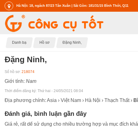
Hà Nội: 18, ngách 87/23 Tân Xuân | Sài Gòn: 181/31/15 Bình Thới, Q11
Danh bạ
Hồ sơ
Đặng Ninh,
Đặng Ninh,
Số hồ sơ:
218074
Giới tính:
Nam
Thời điểm đăng ký:
Thứ hai - 24/05/2021 08:04
Địa phương chính: Asia › Việt Nam › Hà Nội › Thạch Thất ›
B
Đánh giá, bình luận gần đây
Giá rẻ, rất dể sử dụng cho nhiều trường hợp và mục đích khá